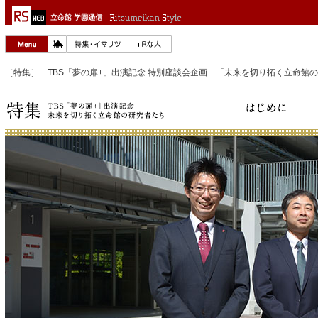
［特集］ TBS「夢の扉+」出演記念 特別座談会企画 「未来を切り拓く立命館