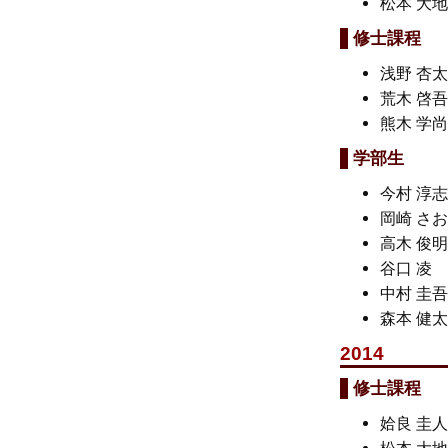
松本 大
修士課程
浅野 杏
荒木 啓
熊木 学
学部生
今村 淳
岡崎 さ
高木 俊
谷口 
中村 圭
森本 健
2014
修士課程
姶良 圭