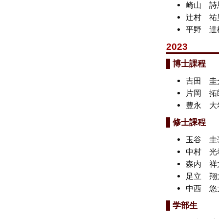
崎山 
辻村 
平野 
2023
博士課程
吉田 
片岡 
豊永 
修士課程
玉谷 
中村 
森内 
足立 翔
中西 
学部生