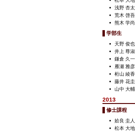
松本 大
浅野 杏
荒木 啓
熊木 学
学部生
天野 俊
井上 尊
鎌倉 久
雁瀬 雅
桁山 綾
藤井 花
山中 大
2013
修士課程
姶良 圭
松本 大