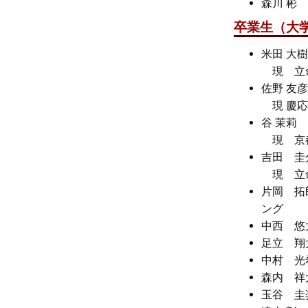
森川 
卒業生（大
米田 大樹
現 立命
佐野 友彦
現 慶応大
谷 茉莉
現 京都
吉田 
現 立命
片岡 
ング
中西 
足立 翔
中村 
森内 
玉谷 