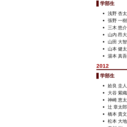
学部生
浅野 杏
張野 一
三木 悠
山内 昂
山田 大
山本 健
湯本 真
2012
学部生
姶良 圭
大谷 紫
神崎 恵
辻 章太
橋本 貴
松本 大