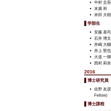
中村 圭
末廣 
米田 大
学部生
安藤 基
石井 博
井嶋 大
井上 聖
大道 一
西村 莉
2016
博士研究員
佐野 友彦
Fellow)
博士課程