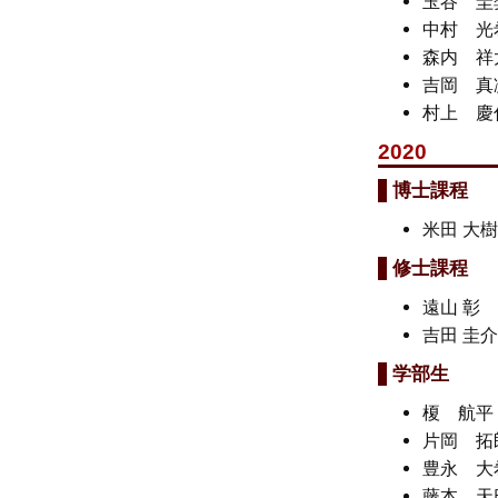
玉谷 
中村 
森内 
吉岡 
村上 
2020
博士課程
米田 大
修士課程
遠山 
吉田 圭
学部生
榎 航
片岡 
豊永 
藤本 