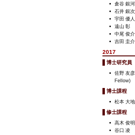
倉谷 銀
石井 銀
宇田 優
遠山 
中尾 俊
吉田 圭
2017
博士研究員
佐野 友彦
Fellow)
博士課程
松本 大
修士課程
高木 俊
谷口 