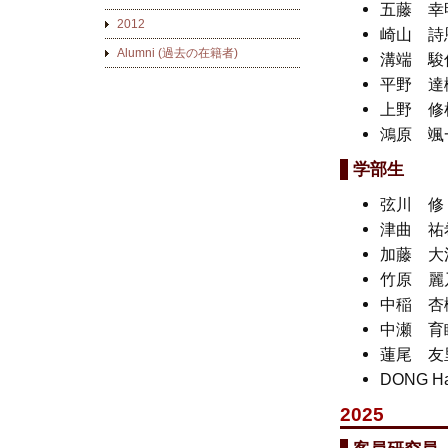
五藤 
2012
崎山 
Alumni (過去の在籍者)
溝端 
平野 
上野 
鴻原 
学部生
弦川 
津曲 
加藤 
⽵原 
中稲 
中瀬 
蓮尾 
DONG H
2025