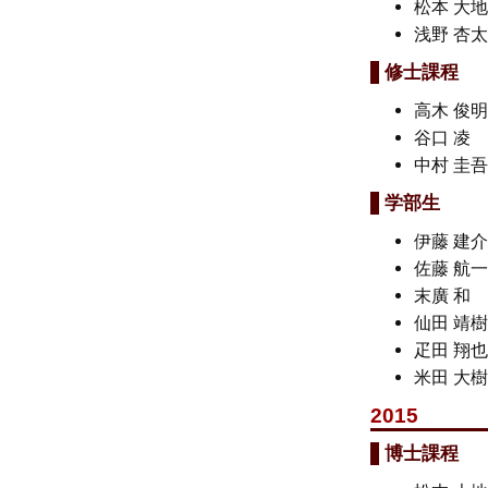
松本 大
浅野 杏
修士課程
高木 俊
谷口 
中村 圭
学部生
伊藤 建
佐藤 航
末廣 
仙田 靖
疋田 翔
米田 大
2015
博士課程