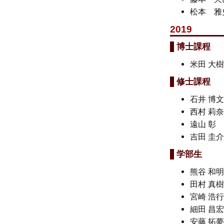
松本 
2019
博士課程
米田 大
修士課程
石井 博
西村 莉
遠山 
吉田 圭
学部生
熊谷 和
田村 真
宮崎 浩
細田 昌
安藤 拓