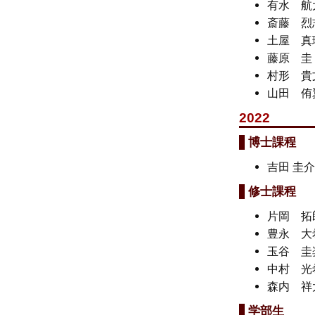
有水 
斎藤 
土屋 
藤原
村形 
山田 
2022
博士課程
吉田 圭
修士課程
片岡 
豊永 
玉谷 
中村 
森内 
学部生