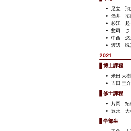
足立 
酒井 
杉江 
惣司 
中西 
渡辺 
2021
博士課程
米田 大
吉田 圭
修士課程
片岡 
豊永 
学部生