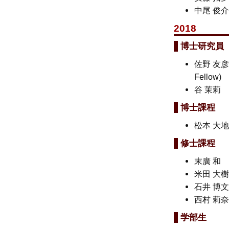
中尾 俊
2018
博士研究員
佐野 友彦
Fellow)
谷 茉莉
博士課程
松本 大
修士課程
末廣 
米田 大
石井 博
西村 莉
学部生