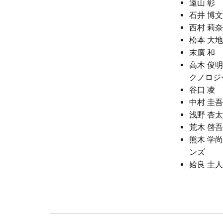
遠山 
石井 博
西村 莉
松本 大
末廣 
高木 俊
クノロジ
谷口 
中村 圭
浅野 杏
荒木 啓
熊木 学
ンズ
姶良 圭