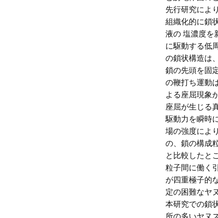
先行研究によ
組織化的に鎖
液の 塩濃度
に駆動する低
の鎖状構造は
鎖の先頭を固定す
の鞭打ち運動
よる座屈現象
座屈が生じる
駆動力を瞬時
場の強度によ
の、鎖の構成
と比較したと
粒子間に働く
が四重極子的
定の困難なヤ
本研究での鎖
所の多いヤヌ