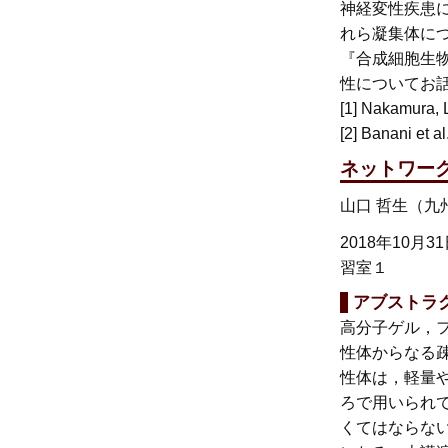
神経変性疾患
れら凝集体に
『合成細胞生
性についてお
[1] Nakamura, L
[2] Banani et a
ネットワー
山口 哲生（
2018年10月3
習室１
アブストラ
高分子ゲル，
性体からなる
性体は，軽量
ろで用いられ
くてはならな