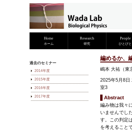
Home
Research
People
ホーム
研究
ひとびと
編めるか、
過去のセミナー
嶋本 大祐（東
2014年度
2015年度
2025年5月8日
室3
2016年度
2017年度
Abstract
編み物は我々
いませんでし
す。この判定
を考えること