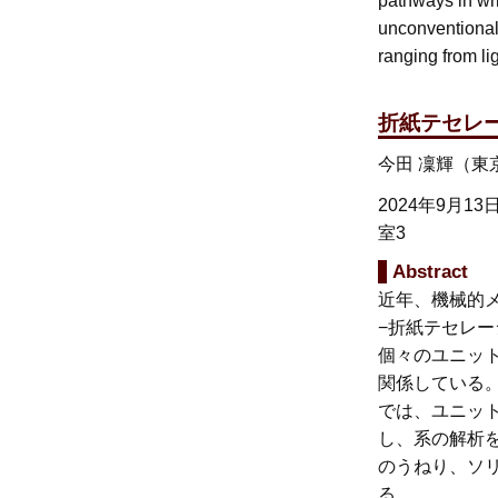
pathways in wri
unconventional
ranging from lig
折紙テセレ
今田 凜輝（東
2024年9月13
室3
Abstract
近年、機械的
−折紙テセレ
個々のユニッ
関係している
では、ユニッ
し、系の解析
のうねり、ソ
る。