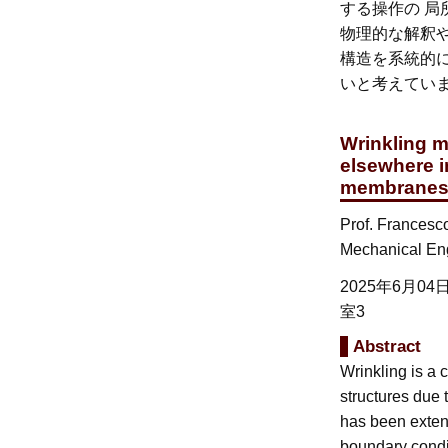
する操作の 
物理的な解釈
構造を系統的
いと考えてい
Wrinkling m
elsewhere i
membrane
Prof. Francesc
Mechanical Engi
2025年6月04
室3
Abstract
Wrinkling is a
structures due t
has been exten
boundary condit