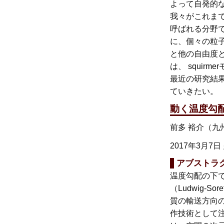
よって自発的
我々がこれま
呼ばれる分野
に、個々の粒
と他の自由度
は、 squir
最近の研究結果
ていきたい。
動く温度勾
前多 裕介（九
2017年3月7日
アブストラ
温度勾配の下で
（Ludwig-S
質の輸送方向
作技術として