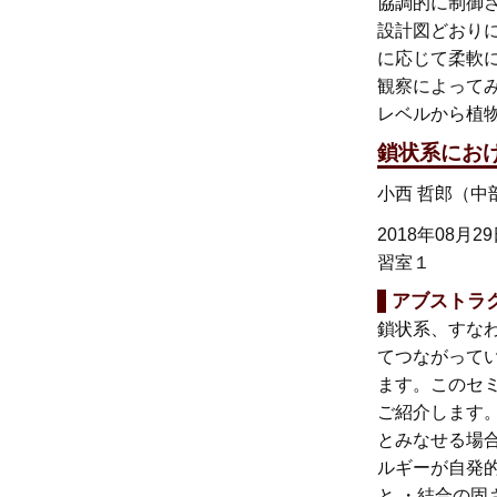
協調的に制御
設計図どおり
に応じて柔軟
観察によって
レベルから植
鎖状系にお
小西 哲郎（中
2018年08月2
習室１
アブストラ
鎖状系、すな
てつながって
ます。このセ
ご紹介します
とみなせる場
ルギーが自発
と ・結合の