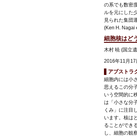
の系でも数密度
ルを元にした
見られた集団
(Ken H. Nagai 
細胞核はど
木村 暁 (国
2016年11月1
アブストラ
細胞内には小
思えるこの分
いう空間的に
は「小さな分
くみ」に注目
います。核は
ることができる
し、細胞の観