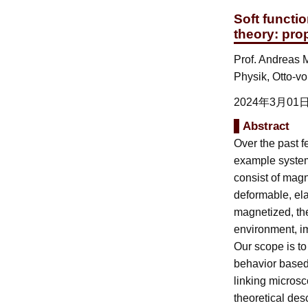
Soft functio
theory: pro
Prof. Andreas M
Physik, Otto-v
2024年3月
Abstract
Over the past 
example system 
consist of magn
deformable, ela
magnetized, the
environment, im
Our scope is to
behavior based 
linking micros
theoretical desc