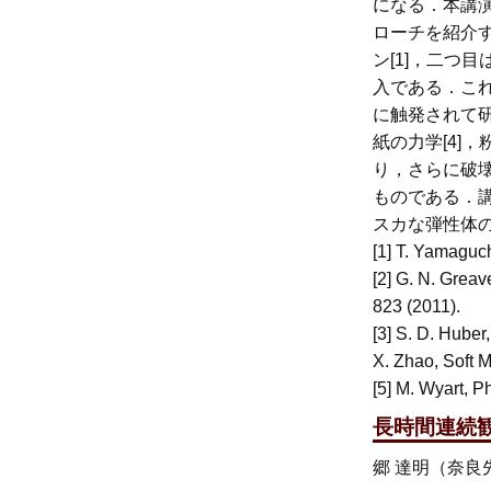
になる．本講
ローチを紹介
ン[1]，二つ
入である．こ
に触発されて研
紙の力学[4]
り，さらに破
ものである．
スカな弾性体
[1] T. Yamaguch
[2] G. N. Greav
823 (2011).
[3] S. D. Huber
X. Zhao, Soft M
[5] M. Wyart, P
長時間連続
郷 達明（奈良