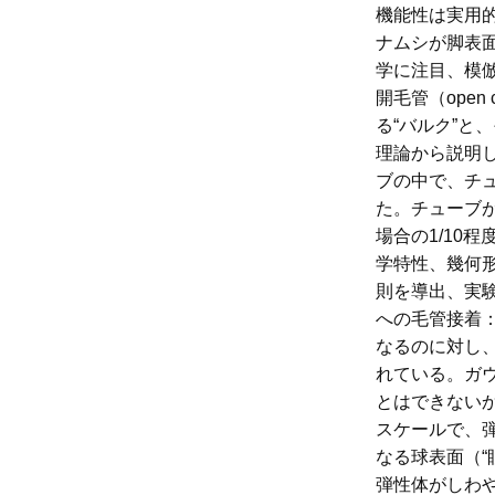
機能性は実用
ナムシが脚表
学に注目、模倣
開毛管（open
る“バルク”と
理論から説明し
ブの中で、チ
た。チューブ
場合の1/10
学特性、幾何
則を導出、実験
への毛管接着
なるのに対し
れている。ガ
とはできない
スケールで、弾
なる球表面（“
弾性体がしわ