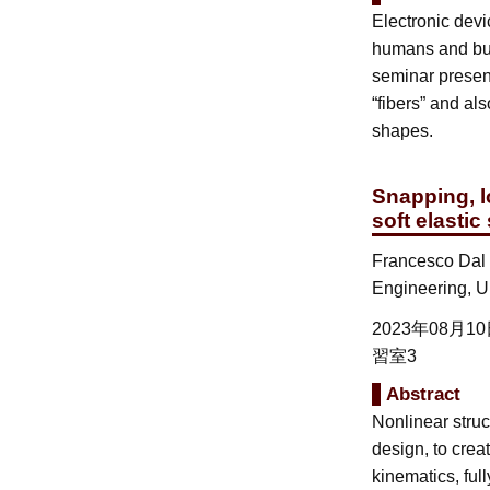
Electronic devi
humans and buil
seminar present
“fibers” and al
shapes.
Snapping, l
soft elastic
Francesco Dal 
Engineering, Uni
2023年08月1
習室3
Abstract
Nonlinear struct
design, to cre
kinematics, ful