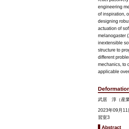
engineering met
of inspiration, 
designing robus
actuation of so
melanogaster (2
inextensible so
structure to p
different probl
mechanics, to d
applicable over
Deformation
武居 淳（産
2023年09月1
習室3
Abstract