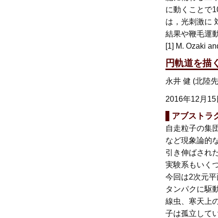
に動くことで
は，光刺激に
結果や鞭毛運
[1] M. Ozaki an
円軌道を描
永井 健 (北
2016年12月1
アブストラ
自走粒子の集団
など現象論的
引き伸ばされ
実験系もいくつか見出さ
今回は2次元
タンパクに駆動される
線虫、寒天上
子は孤立して