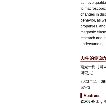
achieve qualita
to macroscopic
changes in disc
behavior, as we
properties, and
magnetic elast
research and t
understanding o
力学的側面
南光一樹（国
研究員）
2023年11月0
習室3
Abstract
森林や樹木は