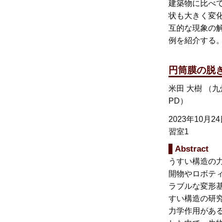
建築物に比べ
状も大きく変
互的な現象の
例を紹介する
円筒膜の脱ぎ
米田 大樹 （
PD）
2023年10月2
習室1
Abstract
うすい構造の
開物やロボテ
ラブルな変形
すい構造の研
力学作用があ