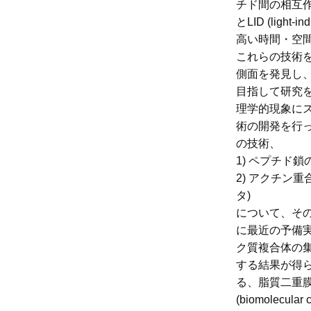
チド間の相互作用を制御
とLID (ligh
高い時間・空
これらの技術
側面を発見し
目指して研究
理学的現象に
術の開発を行
の技術、
1) ペプチド鎖
2) アクチン
タ)
について、そ
に最近の予備実
ク質複合体の
する結果が得
る、脂質二重
(biomolec