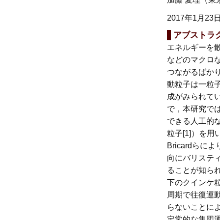
2017年1月23
アブストラ
エネルギーを
などのマクロ
つながるばか
動粒子は一粒
成がみられて
で，本研究で
できる人工的
粒子[1]）を
Bricardら
向にバリステ
ることが知ら
下のクインケ
周期で往復運
らないことに
定常的な集団