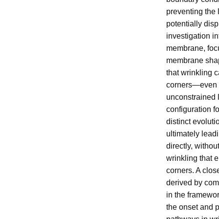
preventing the 
potentially disp
investigation in
membrane, focus
membrane shape
that wrinkling 
corners—even f
unconstrained l
configuration f
distinct evoluti
ultimately leadi
directly, withou
wrinkling that e
corners. A close
derived by com
in the framewor
the onset and p