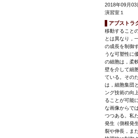
2018年09月0
演習室１
アブストラ
移動すること
とは異なり，一
の成長を制御
うな可塑性に
の細胞は，柔
壁を介して細
ている。その
は，細胞集団
ング技術の向
ることが可能
な画像からで
つつある。私
発生（側根発
裂や伸長，ま