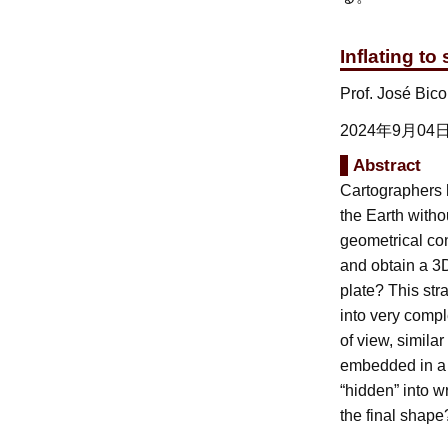
Inflating to
Prof. José Bic
2024年9月
Abstract
Cartographers h
the Earth witho
geometrical co
and obtain a 3D
plate? This str
into very compl
of view, simil
embedded in a f
“hidden” into w
the final shape