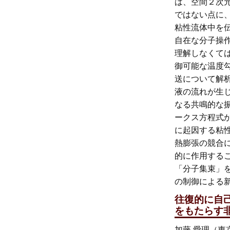
は、空間２次
ではない点に
粘性流体中を
自在な分子操作
理解しなくて
御可能な温度
送について解
液の流れが生
なる共鳴的な
ークス方程式か
に起因する粘
熱膨張の競合
的に作用する
「分子集束」
の制御による
往復的に自
をもたらす
加藤 愛理（東