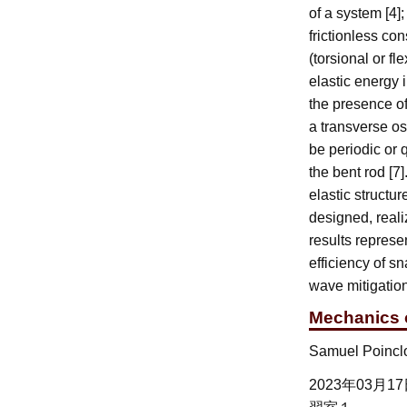
of a system [4];
frictionless co
(torsional or f
elastic energy i
the presence of
a transverse osc
be periodic or 
the bent rod [7
elastic structu
designed, reali
results represe
efficiency of s
wave mitigatio
Mechanics o
Samuel Poinclo
2023年03月1