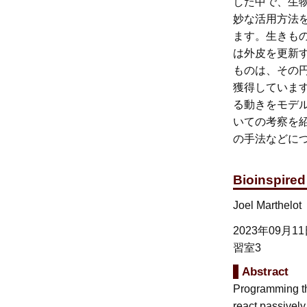
した中で、生
妙な活用方法
ます。生きも
は外皮を更新
ものは、その
獲得していま
る動きをモデ
いての考察を紹
の手法などに
Bioinspired
Joel Marthelot
2023年09月1
習室3
Abstract
Programming the
react passively