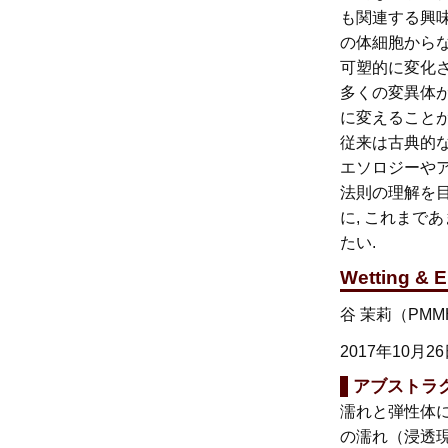
も関連する興味深
の体細胞からな
可塑的に変化さ
多くの変異体が
に変えることが
従来は古典的な行
エソロジーやア
法則の理解を目
に, これまで
たい.
Wetting & 
谷 茉莉（PMMH
2017年10月2
アブストラ
濡れと弾性体に
の濡れ（浸透