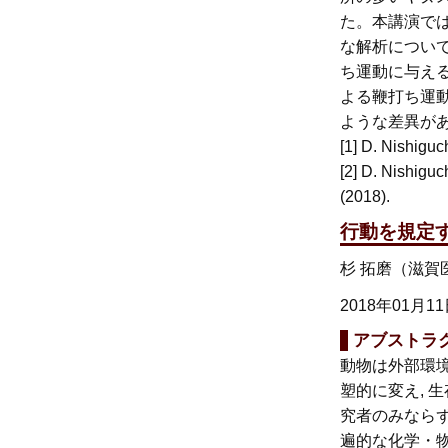
た。本講演で
な解析につい
ち運動に与え
よる鞭打ち運動
ような差異が
[1] D. Nishiguc
[2] D. Nishigu
(2018).
行動を規定
杉 拓磨（滋賀
2018年01月1
アブストラ
動物は外部環
塑的に変え, 
究者のみならず
遍的な化学・