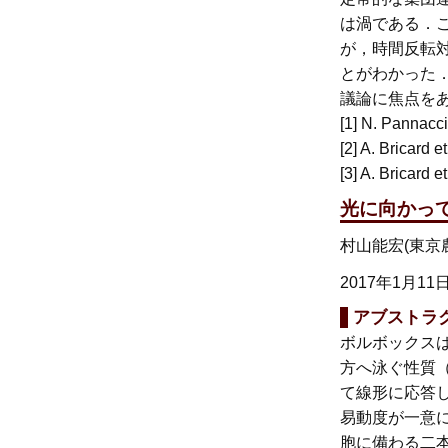
は渦である．
が，時間反転
とがわかった
議論に焦点をあ
[1] N. Pannacci
[2] A. Bricard e
[3] A. Bricard 
光に向かっ
村山能宏(東京
2017年1月11
アブストラ
ボルボックス
方へ泳ぐ性質
て線形に応答
易動度が一意に
胞に備わる二本