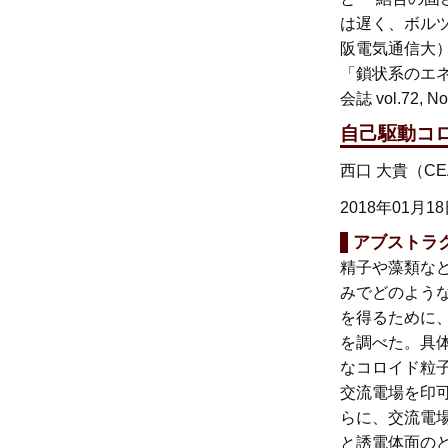
は遅く、ボル
阪電気通信大
「鎖状系のエネル
会誌 vol.72, No
自己駆動コ
西口 大貴（CE
2018年01月1
アブストラ
精子や藻類な
みでどのよう
を得るために、
を調べた。具
なコロイド粒
交流電場を印
らに、交流電
と誘電体面の