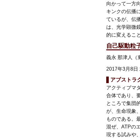
向かって一方
キンクの伝播
ているが、伝
は、光学顕微
的に変えるこ
自己駆動粒
義永 那津人（東
2017年3月8日
アブストラ
アクティブマ
合体であり、
ところで集団
が、生命現象
ものである。最近
混ぜ、ATP
現する試みや