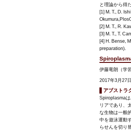
と理論から得
[1] M. T., D. Is
Okumura,PlosO
[2] M. T., R. 
[3] M. T., T. C
[4] H. Bense, M
preparation).
Spiropl
伊藤竜朗（学習
2017年3月27
アブストラ
Spiropl
リアであり、太さ
な生物は一般
中を遊泳運動
らせんを切り