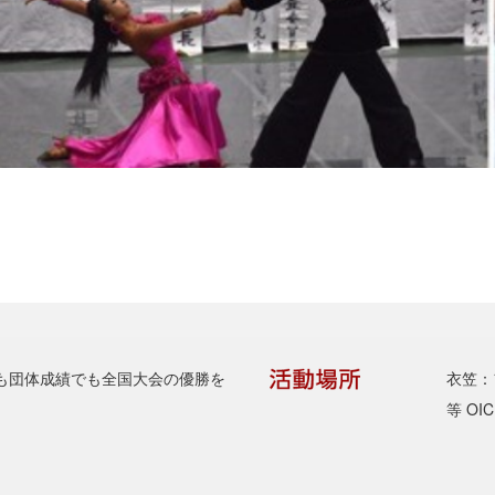
も団体成績でも全国大会の優勝を
衣笠：
等 O