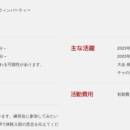
ロウィンパーティー
0分～
202
0分～
202
変わる可能性があります。
大会 
チャの
初期費
います。練習会に参加してみたい
mのDMで体験入部の意志を伝えてくだ