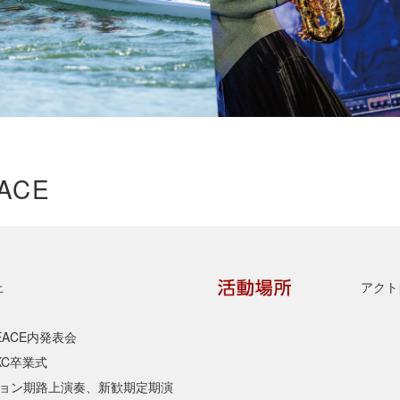
EACE
上
アクト
ACE内発表会
KC卒業式
ション期路上演奏、新歓期定期演