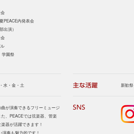
表会
夏PEACE内発表会
部出演）
表会
バル
、学園祭
 月・水・金・土
新歓祭
の曲が演奏できるフリーミュージ
た、PEACEでは弦楽器、管楽
な楽器が活躍できます！
ない演奏も魅力的です！