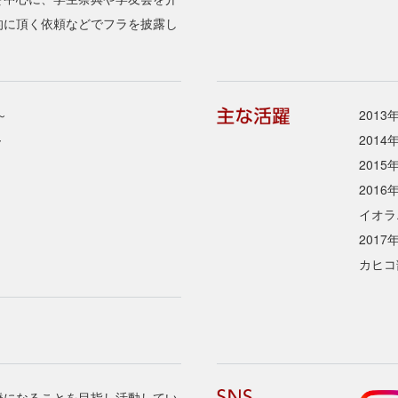
的に頂く依頼などでフラを披露し
～
201
～
201
201
201
イオラ
201
カヒコ
橋になることを目指し活動してい