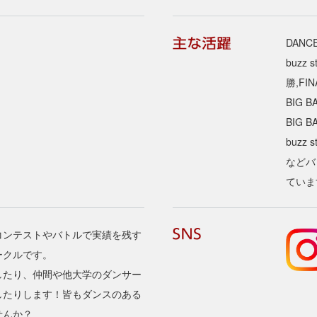
DANCE
buzz s
勝,FI
BIG 
BIG 
buzz
などバ
ていま
コンテストやバトルで実績を残す
ークルです。
したり、仲間や他大学のダンサー
したりします！皆もダンスのある
せんか？