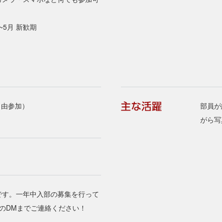
5月 新歓期
自由参加）
部員が
がら写
です。一年中入部の募集を行って
ramのDMまでご連絡ください！