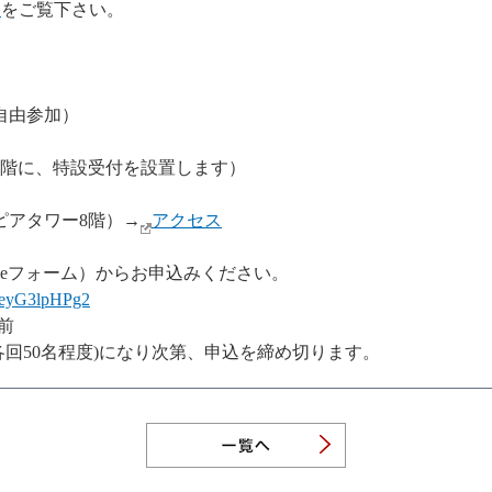
ら
をご覧下さい。
自由参加）
ー3階に、特設受付を設置します）
ピアタワー8階）→
アクセス
gleフォーム）からお申込みください。
ZueyG3lpHPg2
前
0名程度)になり次第、申込を締め切ります。