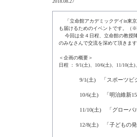
2018.08.27
「立命館アカデミックデイin東京
も届けるためのイベントです。（※
今回は全４日程、立命館の教授陣
のみなさんで交流を深めて頂きます
＜企画の概要＞
日程 ： 9/1(土)、10/6(土)、11
9/1(土) 「スポー
10/6(土) 「明治維
11/10(土) 「グ
12/8(土) 「子ど