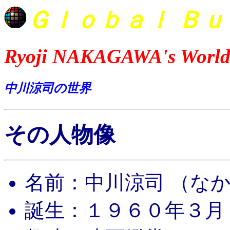
Ｇｌｏｂａｌ
Ｂｕ
Ryoji NAKAGAWA's Worl
中川涼司の世界
その人物像
名前：中川涼司
（な
誕生：１９６０年３月