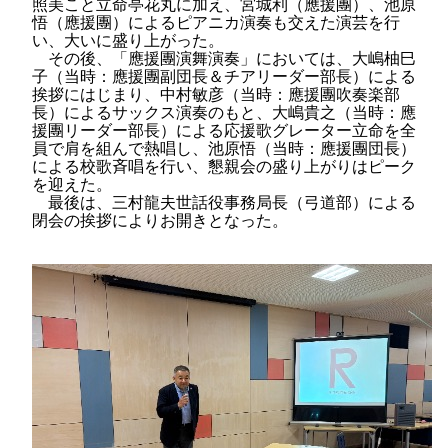
照美こと立命亭花丸に加え、宮城利（應援團）、池原
悟（應援團）によるピアニカ演奏も交えた演芸を行
い、大いに盛り上がった。
その後、「應援團演舞演奏」においては、大嶋柚巳
子（当時：應援團副団長＆チアリーダー部長）による
挨拶にはじまり、中村敏彦（当時：應援團吹奏楽部
長）によるサックス演奏のもと、大嶋貴之（当時：應
援團リーダー部長）による応援歌グレーター立命を全
員で肩を組んで熱唱し、池原悟（当時：應援團団長）
による校歌斉唱を行い、懇親会の盛り上がりはピーク
を迎えた。
最後は、三村龍夫世話役事務局長（弓道部）による
閉会の挨拶によりお開きとなった。