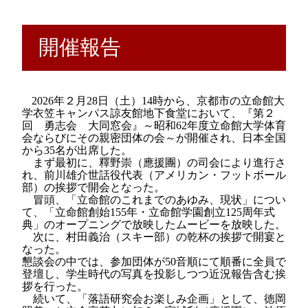
開催報告
2026
年２月
28
日（土）
14
時から、京都市の立命館大
学衣笠キャンパス諒友館地下食堂において、『第２
回 勇志会 大同窓会』～昭和
62
年度立命館大学体育
会ならびにその親密団体の会～が開催され、日本全国
から
35
名が出席した。
まず最初に、釋野崇（應援團）の司会により進行さ
れ、前川雄介世話役代表（アメリカン・フットボール
部）の挨拶で開会となった。
冒頭、「立命館のこれまでのあゆみ、現状」につい
て、「立命館創始
155
年・立命館学園創立
125
周年式
典」のオープニングで放映したムービーを放映した。
次に、村田義治（スキー部）の乾杯の挨拶で開宴と
なった。
懇談会の中では、参加団体が
50
音順にて順番に全員で
登壇し、学生時代の写真を投影しつつ近況報告含む挨
拶を行った。
続いて、「落語研究会お楽しみ企画」として、徳岡