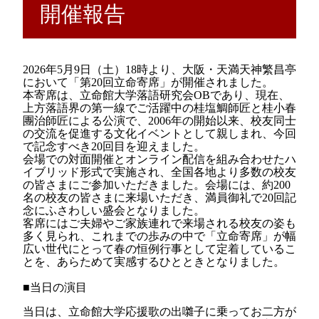
開催報告
2026
年
5
月
9
日（土）
18
時より、大阪・天満天神繁昌亭
において「第
20
回立命寄席」が開催されました。
本寄席は、立命館大学落語研究会OBであり、現在、
上方落語界の第一線でご活躍中の桂塩鯛師匠と桂小春
團治師匠による公演で、2006年の開始以来、校友同士
の交流を促進する文化イベントとして親しまれ、今回
で記念すべき20回目を迎えました。
会場での対面開催とオンライン配信を組み合わせたハ
イブリッド形式で実施され、全国各地より多数の校友
の皆さまにご参加いただきました。会場には、約200
名の校友の皆さまに来場いただき、満員御礼で
20
回記
念にふさわしい盛会となりました。
客席にはご夫婦やご家族連れで来場される校友の姿も
多く見られ、これまでの歩みの中で「立命寄席」が幅
広い世代にとって春の恒例行事として定着しているこ
とを、あらためて実感するひとときとなりました。
■当日の演目
当日は、立命館大学応援歌の出囃子に乗ってお二方が