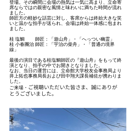
登場。その瞬間に会場の熱気は一気に高まり、立命寄
席ならではの親密な風情と味わいに満ちた時間が流れ
ました。
師匠方の軽妙な話芸に対し、客席からは終始大きな笑
いと温かな拍手が送られ、会場は終始一体感に包まれ
ました。
桂 塩鯛 師匠：「遊山舟」・「へっつい幽霊」
桂 小春團治 師匠：「宇治の柴舟」・「普通の境界
線」
最後の演目である桂塩鯛師匠の『遊山舟』をもって終
演となり、拍手の中でお開きとなりました。
なお、当日の運営には、立命館大学校友会事務局より
井上拓也事務局長および田中翔大課長補佐が携わりま
した。
ご視聴いただいた皆さま、誠にありが
ご来場・
とうございました。