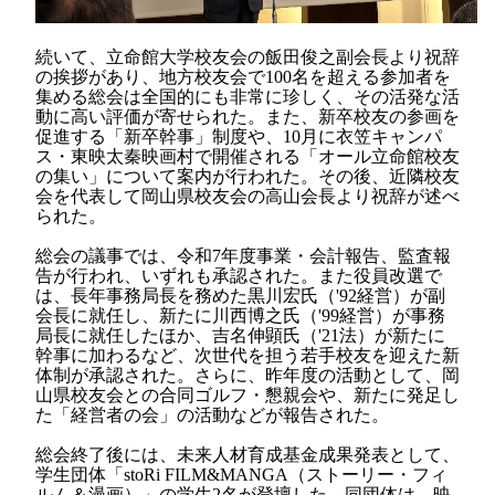
続いて、立命館大学校友会の飯田俊之副会長より祝辞
の挨拶があり、地方校友会で
100
名を超える参加者を
集める総会は全国的にも非常に珍しく、その活発な活
動に高い評価が寄せられた。また、新卒校友の参画を
促進する「新卒幹事」制度や、
10
月に衣笠キャンパ
ス・東映太秦映画村で開催される「オール立命館校友
の集い」について案内が行われた。その後、近隣校友
会を代表して岡山県校友会の高山会長より祝辞が述べ
られた。
総会の議事では、令和
7
年度事業・会計報告、監査報
告が行われ、いずれも承認された。また役員改選で
は、長年事務局長を務めた黒川宏氏（
'92
経営）が副
会長に就任し、新たに川西博之氏（
'99
経営）が事務
局長に就任したほか、吉名伸顕氏（
'21
法）が新たに
幹事に加わるなど、次世代を担う若手校友を迎えた新
体制が承認された。さらに、昨年度の活動として、岡
山県校友会との合同ゴルフ・懇親会や、新たに発足し
た「経営者の会」の活動などが報告された。
総会終了後には、未来人材育成基金成果発表として、
学生団体「stoRi FILM&MANGA（ストーリー・フィ
ルム＆漫画）」の学生2名が登壇した。同団体は、映