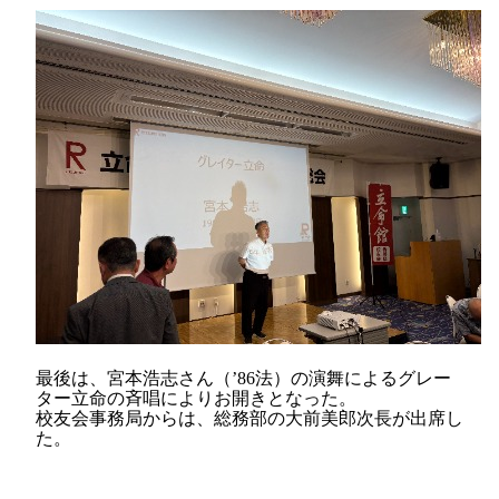
最後は、宮本浩志さん（
’86
法）の演舞によるグレー
ター立命の斉唱によりお開きとなった。
校友会事務局からは、総務部の大前美郎次長が出席し
た。