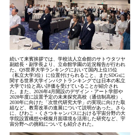
続いて来賓挨拶では、学校法人立命館のサトウタツヤ
副総長・副学長より、立命館学園の近況報告が行われ
た。
QS
世界大学ランキングにおいて国内上位
15
位
（私立大学
3
位）に位置付けられること、また
SDGs
に
関する世界大学インパクトランキングでは日本の私立
大学で
1
位と高い評価を受けていることが紹介され
た。また、
2026
年
4
月開設のデザイン・アート学部や
2028
年度に設置予定の未来探究高校（通信制高校）、
2030
年に向けた「次世代研究大学」の実現に向けた取
組など、教育改革の進展について説明があった。さら
に、びわこ・くさつキャンパスにおける宇宙分野の大
学院設置構想や模擬月面環境を活用した研究など、宇
宙分野への挑戦についても紹介された。