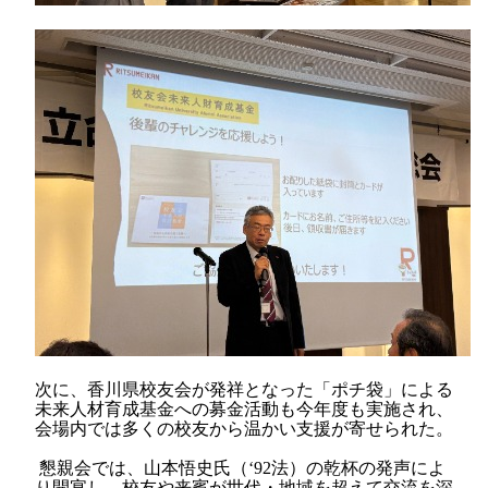
次に、香川県校友会が発祥となった「ポチ袋」による
未来人材育成基金への募金活動も今年度も実施され、
会場内では多くの校友から温かい支援が寄せられた。
懇親会では、山本悟史氏（‘
92
法）の乾杯の発声によ
り開宴し、校友や来賓が世代・地域を超えて交流を深