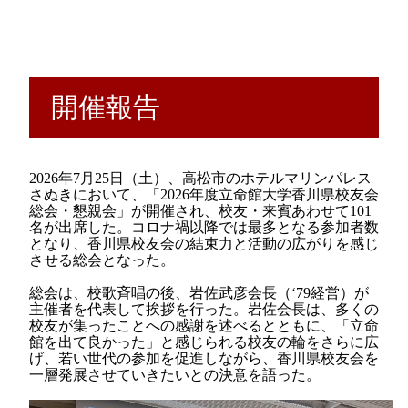
開催報告
2026
年
7
月
25
日（土）、高松市のホテルマリンパレス
さぬきにおいて、「
2026
年度立命館大学香川県校友会
総会・懇親会」が開催され、校友・来賓あわせて
101
名が出席した。コロナ禍以降では最多となる参加者数
となり、香川県校友会の結束力と活動の広がりを感じ
させる総会となった。
総会は、校歌斉唱の後、岩佐武彦会長（
‘79
経営）が
主催者を代表して挨拶を行った。岩佐会長は、多くの
校友が集ったことへの感謝を述べるとともに、「立命
館を出て良かった」と感じられる校友の輪をさらに広
げ、若い世代の参加を促進しながら、香川県校友会を
一層発展させていきたいとの決意を語った。