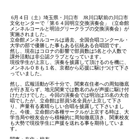
6
月４日（土）埼玉県・川口市
JR
川口駅前の
川口市
文化センターで
「第６４回明立交換演奏会」（立命館
メンネルコールと明治グリークラブの交換演奏会）が
実施されました。
立命館メンネルコールは過去、全国合唱コンクール・
大学の部で優勝した事もある伝統ある合唱団です。
然し、現在はコロナの影響で部員数は
5
名と小人数で
課外活動は非公認クラブとなっています。
現役学生が上京し、演奏を披露して頂けるのを機に、
メンネルＯＢも１名、京都から応援に駆けつけて下さ
っていました。
然し、広報活動が不十分で、関東在住者への周知徹底
が行き亙らず、地元関東では数名のみが声援に駆け付
けただけでした。今回の演奏会では明治は
35
名の大合
唱でしたが、立命館は部員
5
名全員が上京して下さ
り、声量有る素晴らしい合唱を披露して下さいまし
た。今後、立命館の各種サークルが上京する時は、大
学当局や校友会から積極的に周知徹底頂き、関東校友
も大勢で現役学生に声援を送れる事を期待していま
す。