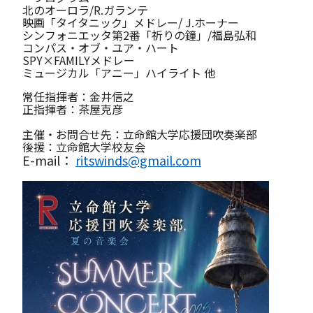
北のオーロラ/R.ガランテ
映画「タイタニック」メドレー/ J.ホーナー
シンフォニエッタ第2番「祈りの鐘」/福島弘和
コンパス・オブ・ユア・ハート
SPY
×FAMILYメドレー
ミュージカル「アニー」ハイライト 他
常任指揮者：金井信之
正指揮者：茶屋克彦
主催・お問合せ先：立命館大学応援団吹奏楽部
後援：立命館大学校友会
E-mail：
ritswinds@gmail.com