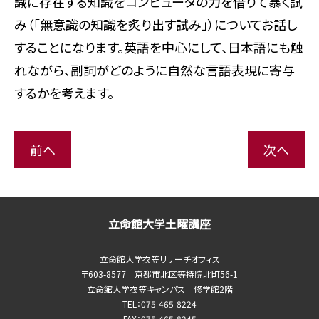
識に存在する知識をコンピュータの力を借りて暴く試
み（「無意識の知識を炙り出す試み」）についてお話し
することになります。英語を中心にして、日本語にも触
れながら、副詞がどのように自然な言語表現に寄与
するかを考えます。
前へ
次へ
立命館大学土曜講座
立命館大学衣笠リサーチオフィス
〒603-8577 京都市北区等持院北町56-1
立命館大学衣笠キャンパス 修学館2階
TEL：075-465-8224
FAX：075-465-8245