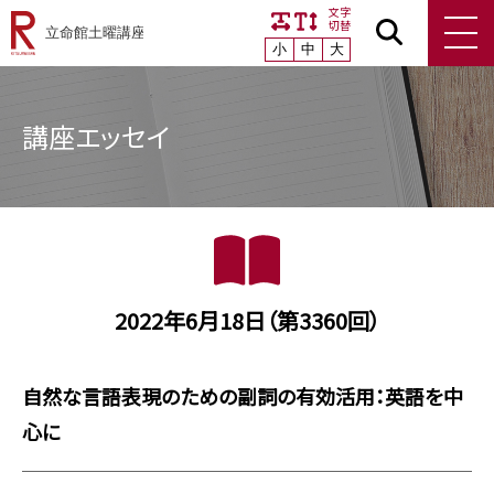
文字
切替
小
中
大
講座エッセイ
2022年6月18日（第3360回）
自然な言語表現のための副詞の有効活用：英語を中
心に