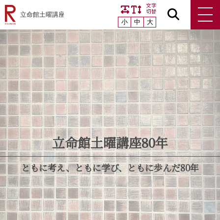
文字
切替
小
中
大
立命館土曜講座
立命館土曜講座
無料公開講座
無料公開講座
立命館土曜講座80年
ともに考え、ともに学び、ともに歩んだ80年