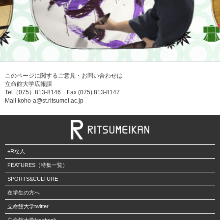
このページに関するご意見・お問い合わせは
立命館大学広報課
Tel（075）813-8146 Fax (075) 813-8147
Mail koho-a@st.ritsumei.ac.jp
+Rな人
FEATURES（特集一覧）
SPORTS&CULTURE
在学生の方へ
立命館大学twitter