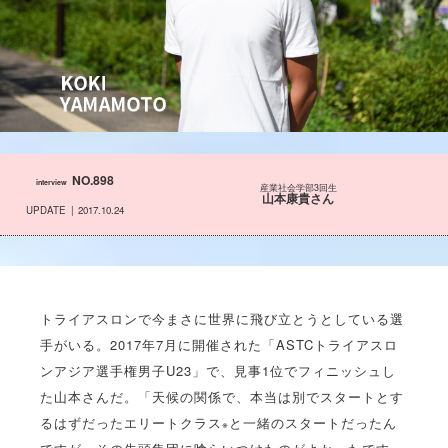
NO.898
interview
産業社会学部3回生
山本康貴さん
UPDATE
2017.10.24
トライアスロンで今まさに世界に飛び立とうとしている選
手がいる。2017年7月に開催された「ASTCトライアスロ
ンアジア選手権男子U23」で、見事1位でフィニッシュし
た山本さんだ。「天候の関係で、本当は別でスタートとす
るはずだったエリートクラス
と一緒のスタートだったん
※