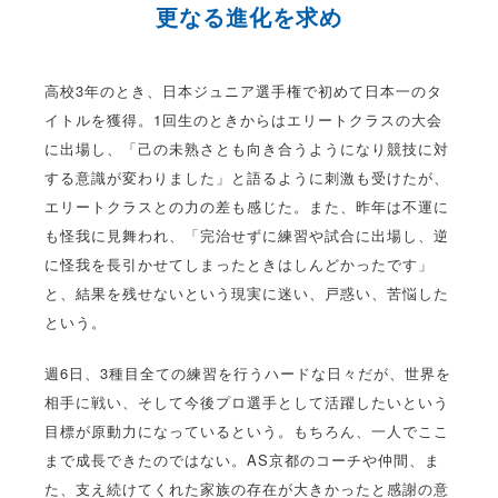
更なる進化を求め
高校3年のとき、日本ジュニア選手権で初めて日本一のタ
イトルを獲得。1回生のときからはエリートクラスの大会
に出場し、「己の未熟さとも向き合うようになり競技に対
する意識が変わりました」と語るように刺激も受けたが、
エリートクラスとの力の差も感じた。また、昨年は不運に
も怪我に見舞われ、「完治せずに練習や試合に出場し、逆
に怪我を長引かせてしまったときはしんどかったです」
と、結果を残せないという現実に迷い、戸惑い、苦悩した
という。
週6日、3種目全ての練習を行うハードな日々だが、世界を
相手に戦い、そして今後プロ選手として活躍したいという
目標が原動力になっているという。もちろん、一人でここ
まで成長できたのではない。AS京都のコーチや仲間、ま
た、支え続けてくれた家族の存在が大きかったと感謝の意