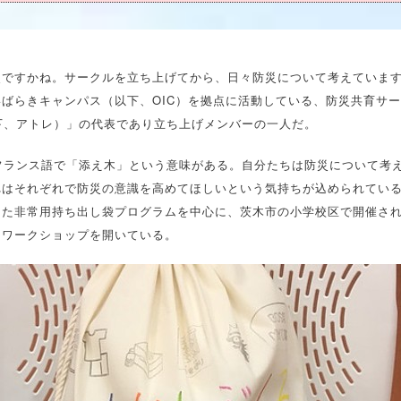
災ですかね。サークルを立ち上げてから、日々防災について考えていま
ばらきキャンパス（以下、OIC）を拠点に活動している、防災共育サ
e（以下、アトレ）」の代表であり立ち上げメンバーの一人だ。
とは、フランス語で「添え木」という意味がある。自分たちは防災について考
れはそれぞれで防災の意識を高めてほしいという気持ちが込められてい
した非常用持ち出し袋プログラムを中心に、茨木市の小学校区で開催さ
にワークショップを開いている。