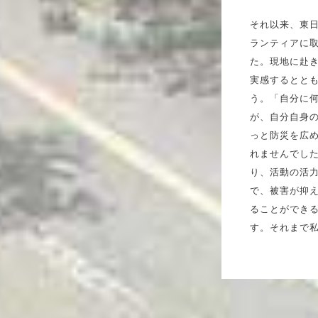
それ以来、東
ランティアに
た。現地に赴
実感するとと
う。「自分に
が、自分自身
っと防災を広
れませんでし
り、活動の活
で、被害が抑
ることができる
す。それまで