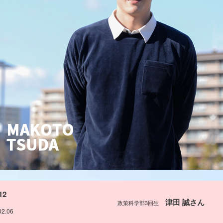
12
津田 誠さん
政策科学部3回生
02.06