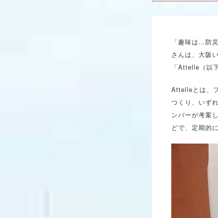
「趣味は…防
さんは、大阪い
「Attell
Attelle
つくり、いず
ンバーが考案
どで、定期的