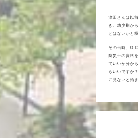
津田さんは以
き、幼少期か
とはないかと
その当時、OI
防災士の資格
ていいか分か
らいいですか
に見ないと始