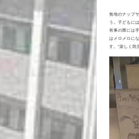
無地のナップ
う。子どもに
有事の際には
はメロメロに
す。“楽しく防