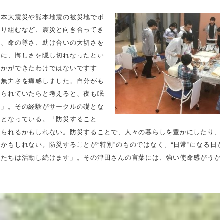
日本大震災や熊本地震の被災地でボ
取り組むなど、震災と向き合ってき
き、命の尊さ、助け合いの大切さを
もに、悔しさを隠し切れなったとい
何かができたわけではないですす
の無力さを痛感しました。自分がも
められていたらと考えると、夜も眠
た」。その経験がサークルの礎とな
力となっている。「防災すること
えられるかもしれない。防災することで、人々の暮らしを豊かにしたり
かもしれない。防災することが“特別”のものではなく、“日常”になる日
私たちは活動し続けます」。その津田さんの言葉には、強い使命感がう