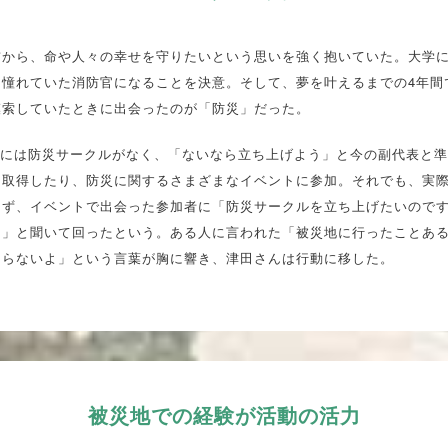
前から、命や人々の幸せを守りたいという思いを強く抱いていた。大学
ら憧れていた消防官になることを決意。そして、夢を叶えるまでの4年間
模索していたときに出会ったのが「防災」だった。
Cには防災サークルがなく、「ないなら立ち上げよう」と今の副代表と
を取得したり、防災に関するさまざまなイベントに参加。それでも、実
らず、イベントで出会った参加者に「防災サークルを立ち上げたいので
？」と聞いて回ったという。ある人に言われた「被災地に行ったことあ
まらないよ」という言葉が胸に響き、津田さんは行動に移した。
被災地での経験が活動の活力