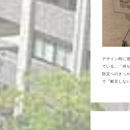
デザイン時に
ている。「持
防災へのきっ
で『断言しな