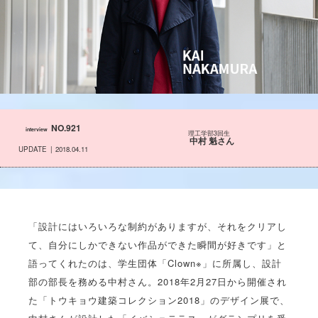
NO.921
interview
理工学部3回生
中村 魁さん
UPDATE
2018.04.11
「設計にはいろいろな制約がありますが、それをクリアし
て、自分にしかできない作品ができた瞬間が好きです」と
語ってくれたのは、学生団体「Clown※」に所属し、設計
部の部長を務める中村さん。2018年2月27日から開催され
た「トウキョウ建築コレクション2018」のデザイン展で、