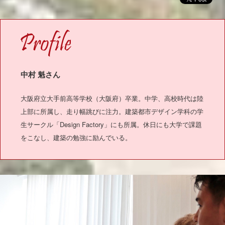
OFILE
中村 魁さん
大阪府立大手前高等学校（大阪府）卒業。中学、高校時代は陸
上部に所属し、走り幅跳びに注力。建築都市デザイン学科の学
生サークル「Design Factory」にも所属。休日にも大学で課題
をこなし、建築の勉強に励んでいる。