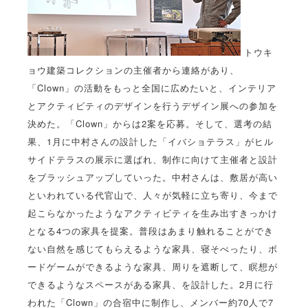
トウキ
ョウ建築コレクションの主催者から連絡があり、
「Clown」の活動をもっと全国に広めたいと、インテリア
とアクティビティのデザインを行うデザイン展への参加を
決めた。「Clown」からは2案を応募。そして、選考の結
果、1月に中村さんの設計した「イバショテラス」がヒル
サイドテラスの展示に選ばれ、制作に向けて主催者と設計
をブラッシュアップしていった。中村さんは、敷居が高い
といわれている代官山で、人々が気軽に立ち寄り、今まで
起こらなかったようなアクティビティを生み出すきっかけ
となる4つの家具を提案。普段はあまり触れることができ
ない自然を感じてもらえるような家具、寝そべったり、ボ
ードゲームができるような家具、周りを遮断して、瞑想が
できるようなスペースがある家具、を設計した。2月に行
われた「Clown」の合宿中に制作し、メンバー約70人で7