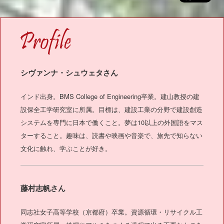
OFILE
シヴァンナ・シュウェタさん
インド出身。BMS College of Engineering卒業。建山教授の建
設保全工学研究室に所属。目標は、建設工業の分野で建設創造
システムを専門に日本で働くこと。夢は10以上の外国語をマス
ターすること。趣味は、読書や映画や音楽で、旅先で知らない
文化に触れ、学ぶことが好き。
藤村志帆さん
同志社女子高等学校（京都府）卒業。資源循環・リサイクル工