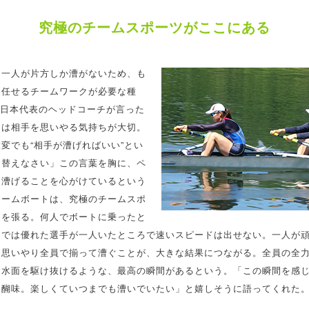
究極のチームスポーツがここにある
は一人が片方しか漕がないため、も
に任せるチームワークが必要な種
3日本代表のヘッドコーチが言った
アは相手を思いやる気持ちが大切。
変でも“相手が漕げればいい”とい
り替えなさい」この言葉を胸に、ペ
く漕げることを心がけているという
チームボートは、究極のチームスポ
胸を張る。何人でボートに乗ったと
ムでは優れた選手が一人いたところで速いスピードは出せない。一人が
を思いやり全員で揃って漕ぐことが、大きな結果につながる。全員の全
く水面を駆け抜けるような、最高の瞬間があるという。「この瞬間を感
醍醐味。楽しくていつまでも漕いでいたい」と嬉しそうに語ってくれた