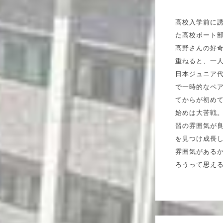
高校入学前に
た高校ボート
髙野さんの好
重ねると、一
日本ジュニア
で一時的なペア
てからが初め
始めは大苦戦
習の雰囲気が
を見つけ成長
雰囲気がある
ろうって思え