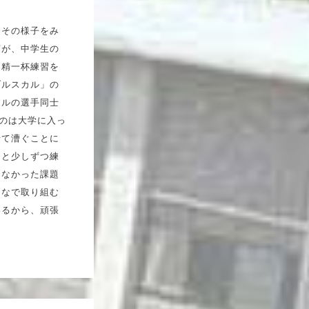
。その様子をみ
言が、中学生の
は精一杯練習を
ブルスカル」の
カルの選手同士
だのは大学に入っ
せて漕ぐことに
ると少しずつ練
えなかった課題
んなで取り組む
いるから、頑張