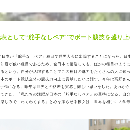
代表として“舵手なしペア”でボート競技を盛り上
めて日本が「舵手なしペア」種目で世界大会に出場することになった。日
認知度が低い種目であるため、全日本で優勝しても、ほかの種目のよう
あるという。自分が活躍することでこの種目の魅力をたくさんの人に知
日本のボート競技全体の競技力向上に貢献したいと話す。今年は髙野さ
選手権になる。昨年は世界との格差を実感し悔しい思いをした。あれか
けてきた。「私たちの活躍が日本の『舵手なしペア』の基準になる。自
が楽しみで、わくわくする」と心を躍らせる彼女は、世界を相手に大学