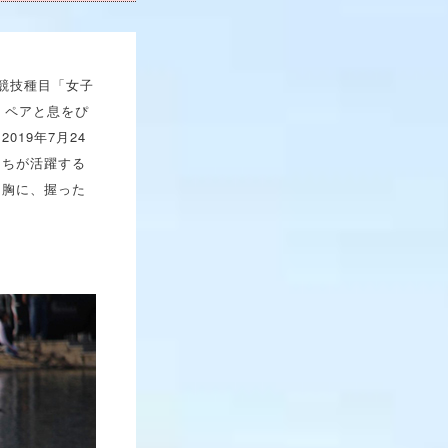
競技種目「女子
、ペアと息をぴ
19年7月24
たちが活躍する
を胸に、握った