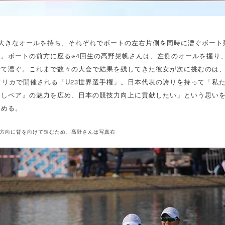
つ大きなオールを持ち、それぞれでボートの左右片側を同時に漕ぐボート
」。ボートの前方に座る※4回生の髙野晃帆さんは、左側のオールを握り
て漕ぐ。これまで数々の大会で結果を残してきた彼女が次に挑むのは、20
メリカで開催される「U23世界選手権」。日本代表の誇りを持って「私
なしペア』の魅力を広め、日本の競技力向上に貢献したい」という思い
込める。
行方向に背を向けて進むため、髙野さんは写真右