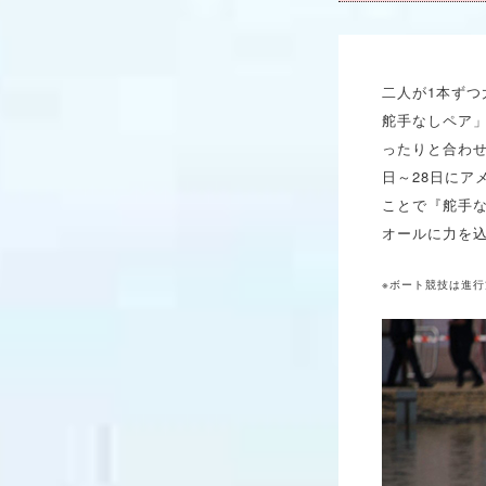
二人が1本ず
舵手なしペア
ったりと合わせ
日～28日にア
ことで『舵手
オールに力を
※ボート競技は進