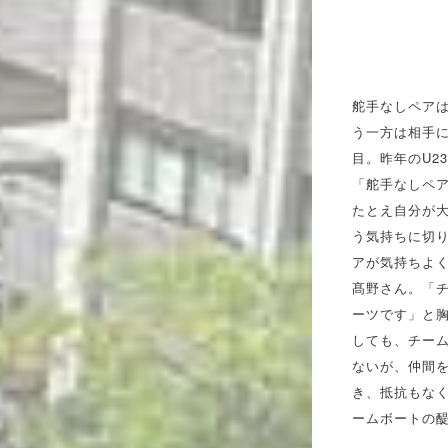
舵手なしペア
う一方は相手
目。昨年のU2
「舵手なしペ
たとえ自分が大
う気持ちに切
アが気持ちよ
髙野さん。「
ーツです」と
しても、チー
ないが、仲間
き、抵抗もな
ームボートの