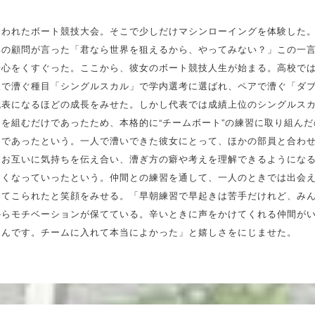
誘われたボート競技大会。そこで少しだけマシンローイングを体験した
部の顧問が言った「君なら世界を狙えるから、やってみない？」この一
奇心をくすぐった。ここから、彼女のボート競技人生が始まる。高校で
人で漕ぐ種目「シングルスカル」で学内選考に選ばれ、ペアで漕ぐ「ダ
代表になるほどの成長をみせた。しかし代表では成績上位のシングルス
を組むだけであったため、本格的に“チームボート”の練習に取り組ん
てであったという。一人で漕いできた彼女にとって、ほかの部員と合わ
。お互いに気持ちを伝え合い、漕ぎ方の癖や考えを理解できるようにな
良くなっていったという。仲間との練習を通して、一人のときでは出会
してこられたと笑顔をみせる。「早朝練習で早起きは苦手だけれど、み
からモチベーションが保てている。辛いときに声をかけてくれる仲間が
るんです。チームに入れて本当によかった」と嬉しさをにじませた。