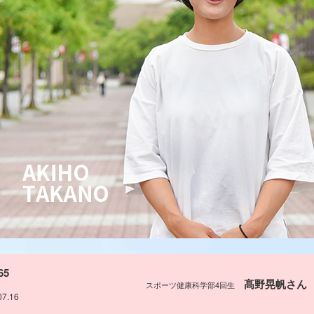
65
髙野晃帆さん
スポーツ健康科学部4回生
07.16