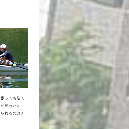
頑張っても勝て
力が揃ったと
じられるのはチ
。