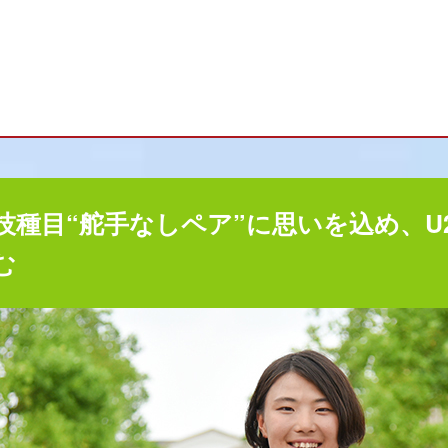
技種目“舵手なしペア”に思いを込め、U
む