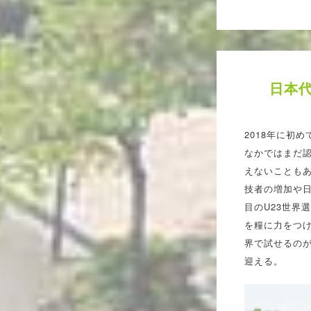
日本
2018年に初
なかではまだ
えないことも
技者の増加や
目のU23世界
を糧に力をつ
界で試せるの
迎える。