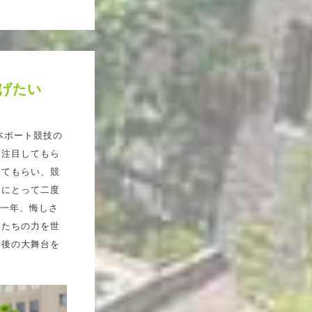
げたい
本ボート競技の
に注目してもら
ってもらい、競
んにとって二度
ら一年、悔しさ
分たちの力を世
最後の大舞台を