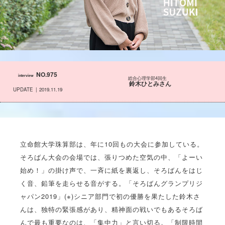
NO.975
interview
総合心理学部4回生
鈴木ひとみさん
UPDATE
2019.11.19
立命館大学珠算部は、年に10回もの大会に参加している。
そろばん大会の会場では、張りつめた空気の中、「よーい
始め！」の掛け声で、一斉に紙を裏返し、そろばんをはじ
く音、鉛筆を走らせる音がする。「そろばんグランプリジ
ャパン2019」(※)シニア部門で初の優勝を果たした鈴木さ
んは、独特の緊張感があり、精神面の戦いでもあるそろば
んで最も重要なのは、「集中力」と言い切る。「制限時間