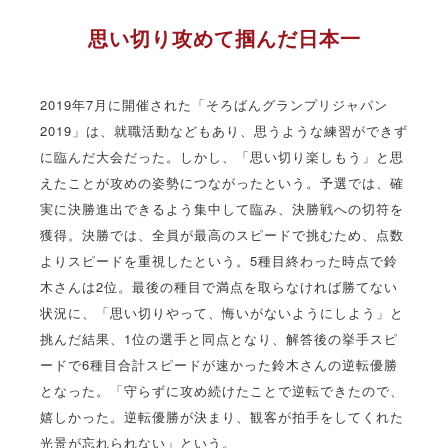
思い切り攻めて掴んだ日本一
2019年7月に開催された「そろばんグランプリジャパン
2019」は、就職活動などもあり、思うような練習ができず
に臨んだ大会だった。しかし、「思い切り楽しもう」と思
えたことが攻めの姿勢につながったという。予選では、確
実に決勝進出できるよう集中して臨み、決勝戦への切符を
獲得。決勝では、全員が最高のスピードで挑むため、点数
よりスピードを重視したという。5種目終わった時点で鈴
木さんは2位。最後の種目で満点を取らなければ勝てない
状況に、「思い切りやって、悔いがないようにしよう」と
挑んだ結果、1位の選手と同点となり、解答後の挙手スピ
ードで6種目合計スピードが速かった鈴木さんの逆転優勝
となった。「守らずに攻め続けたことで逆転できたので、
嬉しかった。逆転優勝が決まり、観客が拍手をしてくれた
光景が忘れられない」という。