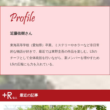
OFILE
近藤佑樹さん
東海高等学校（愛知県）卒業。ミステリーやホラーなど非日常
的な物語が好きで、最近では東野圭吾の作品を楽しむ。LSの
チーフとして全体統括を行いながら、新メンバーを増やすため
LSの広報にも力を入れている。
最近の記事