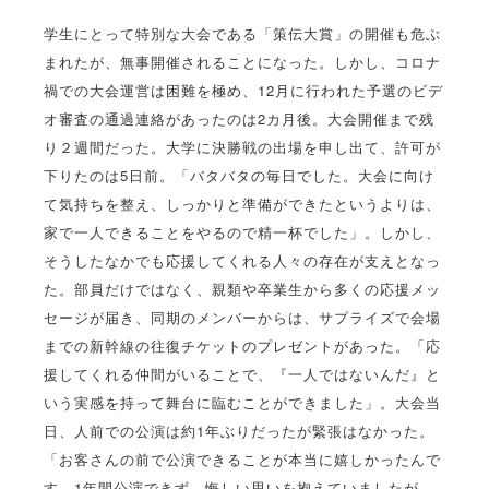
学生にとって特別な大会である「策伝大賞」の開催も危ぶ
まれたが、無事開催されることになった。しかし、コロナ
禍での大会運営は困難を極め、12月に行われた予選のビデ
オ審査の通過連絡があったのは2カ月後。大会開催まで残
り２週間だった。大学に決勝戦の出場を申し出て、許可が
下りたのは5日前。「バタバタの毎日でした。大会に向け
て気持ちを整え、しっかりと準備ができたというよりは、
家で一人できることをやるので精一杯でした」。しかし、
そうしたなかでも応援してくれる人々の存在が支えとなっ
た。部員だけではなく、親類や卒業生から多くの応援メッ
セージが届き、同期のメンバーからは、サプライズで会場
までの新幹線の往復チケットのプレゼントがあった。「応
援してくれる仲間がいることで、『一人ではないんだ』と
いう実感を持って舞台に臨むことができました」。大会当
日、人前での公演は約1年ぶりだったが緊張はなかった。
「お客さんの前で公演できることが本当に嬉しかったんで
す。1年間公演できず、悔しい思いを抱えていましたが、