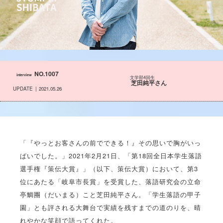
NO.1007
interview
文学部4回生
芝田純平さん
UPDATE
2021.05.26
「『やっとお客さんの前でできる！』その思いで胸がいっ
ぱいでした。」2021年2月21日、「第18回全日本学生落語
選手権『策伝大賞』」（以下、策伝大賞）において、第3
位にあたる「岐阜市長賞」を受賞した、落語研究会の立命
亭鯛團（だいまる）こと芝田純平さん。「学生落語の甲子
園」とも評される大舞台で実績を残すまでの道のりを、晴
れやかな笑顔で語ってくれた。