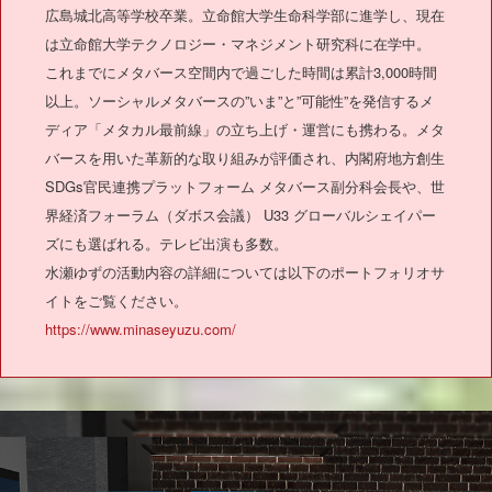
広島城北高等学校卒業。立命館大学生命科学部に進学し、現在
は立命館大学テクノロジー・マネジメント研究科に在学中。
これまでにメタバース空間内で過ごした時間は累計3,000時間
以上。ソーシャルメタバースの”いま”と”可能性”を発信するメ
ディア「メタカル最前線」の立ち上げ・運営にも携わる。メタ
バースを用いた革新的な取り組みが評価され、内閣府地方創生
SDGs官民連携プラットフォーム メタバース副分科会長や、世
界経済フォーラム（ダボス会議） U33 グローバルシェイパー
ズにも選ばれる。テレビ出演も多数。
水瀬ゆずの活動内容の詳細については以下のポートフォリオサ
イトをご覧ください。
https://www.minaseyuzu.com/