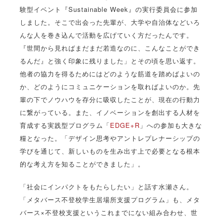
験型イベント『Sustainable Week』の実行委員会に参加
しました。そこで出会った先輩が、大学や自治体などいろ
んな人を巻き込んで活動を広げていく方だったんです。
『世間から見ればまだまだ若造なのに、こんなことができ
るんだ』と強く印象に残りました」とその頃を思い返す。
他者の協力を得るためにはどのような筋道を踏めばよいの
か、どのようにコミュニケーションを取ればよいのか。先
輩の下でノウハウを存分に吸収したことが、現在の行動力
に繋がっている。また、イノベーションを創出する人材を
育成する実践型プログラム「
EDGE+R
」への参加も大きな
糧となった。「デザイン思考やアントレプレナーシップの
学びを通じて、新しいものを生み出す上で必要となる根本
的な考え方を知ることができました」。
「社会にインパクトをもたらしたい」と話す水瀬さん。
「メタバース不登校学生居場所支援プログラム」も、メタ
バース×不登校支援というこれまでにない組み合わせ、世