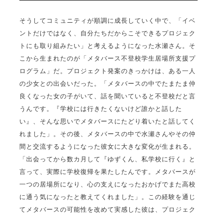
そうしてコミュニティが順調に成長していく中で、「イベ
ントだけではなく、自分たちだからこそできるプロジェク
トにも取り組みたい」と考えるようになった水瀬さん。そ
こから生まれたのが「メタバース不登校学生居場所支援プ
ログラム」だ。プロジェクト発案のきっかけは、ある一人
の少女との出会いだった。「メタバースの中でたまたま仲
良くなった女の子がいて、話を聞いていると不登校だと言
うんです。『学校には行きたくないけど誰かと話した
い』、そんな思いでメタバースにたどり着いたと話してく
れました」。その後、メタバースの中で水瀬さんやその仲
間と交流するようになった彼女に大きな変化が生まれる。
「出会ってから数カ月して『ゆずくん、私学校に行く』と
言って、実際に学校復帰を果たしたんです。メタバースが
一つの居場所になり、心の支えになったおかげでまた高校
に通う気になったと教えてくれました」。この経験を通じ
てメタバースの可能性を改めて実感した彼は、プロジェク