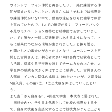
ウインドサーフィン仲間と再会したり、一緒に練習する仲
間が増えたりしたことだ。吉田さんは「それまでは指導者
や練習仲間がいない中で、動画や遠征を頼りに独学で練習
を重ねていたので、1人での練習が多く、フィードバック
不足やモチベーション維持など精神面で苦労していまし
た。でも誰かと一緒に切磋琢磨しあえるようになって、さ
らに成果につながる環境が生まれました」と振り返る。
仲間たちとの出会いがきっかけとなり、コースレースを再
開した吉田さんは、初心者の多い同好会内で経験者として
も活躍。指導や意見交換を通じてチーム力を向上させ、大
学全体の成績も大きく伸ばすことに成功した。吉田さんの
入部前、インカレ団体の成績は10位台だったが、入部後は
5位入賞、その後2位、1位と成績を伸ばしていったとい
う。
また吉田さん自身も3、4回生で学生日本代表に選ばれた。
「同好会内や、学生日本代表として他校の指導をする中
で、自身の技術を言語化することで競技力がぐんと上がり