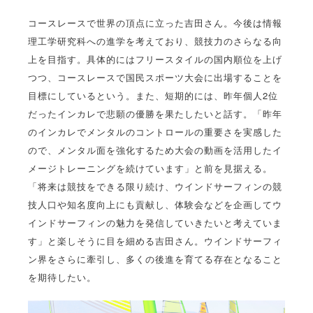
コースレースで世界の頂点に立った吉田さん。今後は情報
理工学研究科への進学を考えており、競技力のさらなる向
上を目指す。具体的にはフリースタイルの国内順位を上げ
つつ、コースレースで国民スポーツ大会に出場することを
目標にしているという。また、短期的には、昨年個人2位
だったインカレで悲願の優勝を果たしたいと話す。「昨年
のインカレでメンタルのコントロールの重要さを実感した
ので、メンタル面を強化するため大会の動画を活用したイ
メージトレーニングを続けています」と前を見据える。
「将来は競技をできる限り続け、ウインドサーフィンの競
技人口や知名度向上にも貢献し、体験会などを企画してウ
インドサーフィンの魅力を発信していきたいと考えていま
す」と楽しそうに目を細める吉田さん。ウインドサーフィ
ン界をさらに牽引し、多くの後進を育てる存在となること
を期待したい。