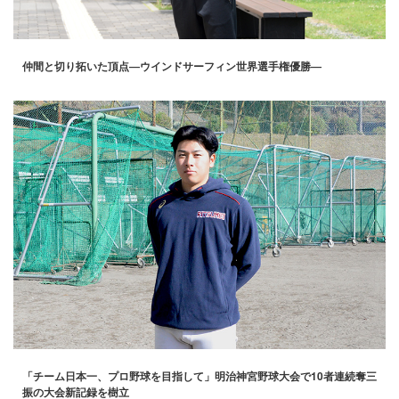
仲間と切り拓いた頂点―ウインドサーフィン世界選手権優勝―
「チーム日本一、プロ野球を目指して」明治神宮野球大会で10者連続奪三
振の大会新記録を樹立