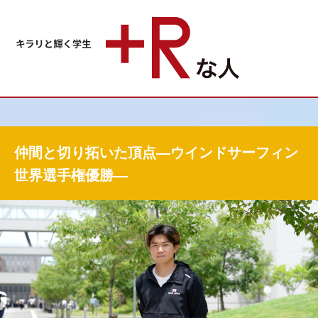
仲間と切り拓いた頂点―ウインドサーフィン
世界選手権優勝―