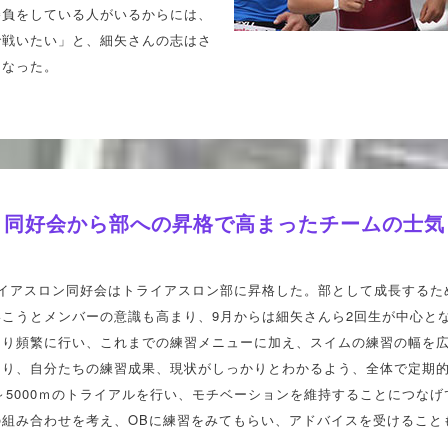
勝負をしている人がいるからには、
で戦いたい」と、細矢さんの志はさ
になった。
同好会から部への昇格で高まったチームの士気
ライアスロン同好会はトライアスロン部に昇格した。部として成長するた
いこうとメンバーの意識も高まり、9月からは細矢さんら2回生が中心と
より頻繁に行い、これまでの練習メニューに加え、スイムの練習の幅を
り、自分たちの練習成果、現状がしっかりとわかるよう、全体で定期的
0～5000ｍのトライアルを行い、モチベーションを維持することにつな
の組み合わせを考え、OBに練習をみてもらい、アドバイスを受けること