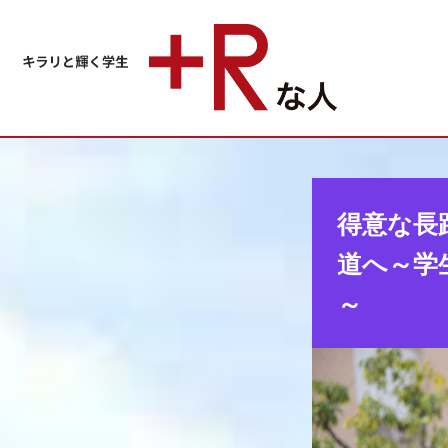
得意な長
道へ～学
～