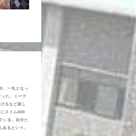
め、一丸となっ
なった。ミーテ
広げるなど新し
にスイム400
げている。自分た
もあるという。