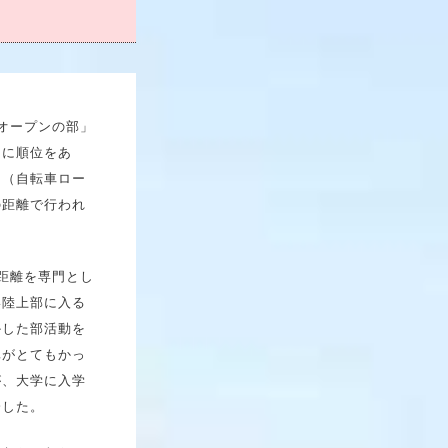
子オープンの部」
々に順位をあ
ク（自転車ロー
の距離で行われ
距離を専門とし
い陸上部に入る
かした部活動を
真がとてもかっ
が、大学に入学
会した。