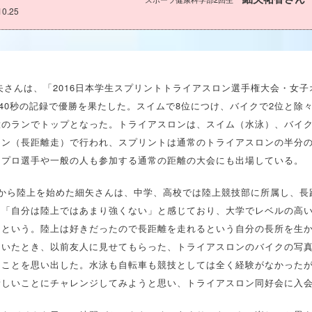
10.25
細矢さんは、「2016日本学生スプリントトライアスロン選手権大会・女
分40秒の記録で優勝を果たした。スイムで8位につけ、バイクで2位と除
意のランでトップとなった。トライアスロンは、スイム（水泳）、バイ
ラン（長距離走）で行われ、スプリントは通常のトライアスロンの半分
はプロ選手や一般の人も参加する通常の距離の大会にも出場している。
頃から陸上を始めた細矢さんは、中学、高校では陸上競技部に所属し、長
、「自分は陸上ではあまり強くない」と感じており、大学でレベルの高
たという。陸上は好きだったので長距離を走れるという自分の長所を生
ていたとき、以前友人に見せてもらった、トライアスロンのバイクの写
たことを思い出した。水泳も自転車も競技としては全く経験がなかった
新しいことにチャレンジしてみようと思い、トライアスロン同好会に入