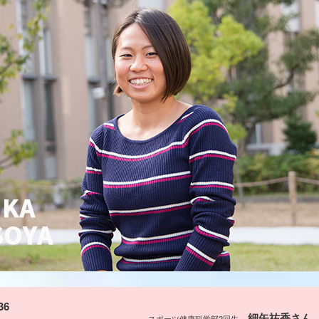
36
細矢祐香さん
スポーツ健康科学部2回生