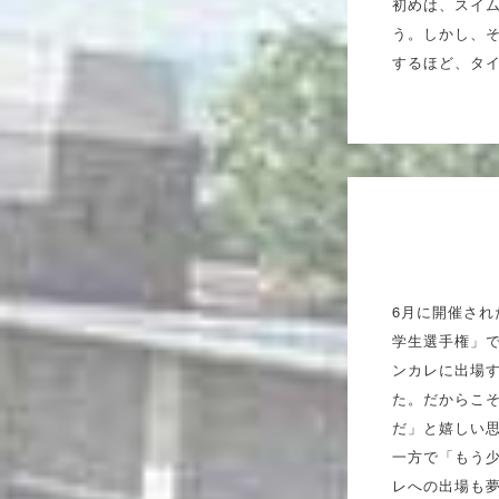
初めは、スイ
う。しかし、
するほど、タ
6月に開催さ
学生選手権」で
ンカレに出場
た。だからこ
だ」と嬉しい
一方で「もう
レへの出場も