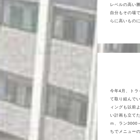
レベルの高い
自分もその場
らに高いもの
今年4月、ト
て取り組んで
ィングも以前
い計画も立てた
ｍ、ラン300
ちでメニュー