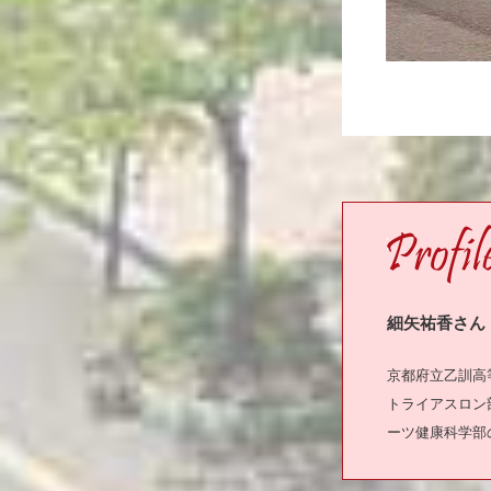
PROFILE
細矢祐香さん
京都府立乙訓高
トライアスロン
ーツ健康科学部