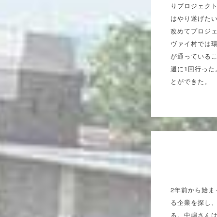
りプロジェク
はやり遂げた
改めてプロジ
ヴァイ村では
が通っている
週に1回行った
とができた。
2年前から始ま
る企業を探し
る。中嶋さん