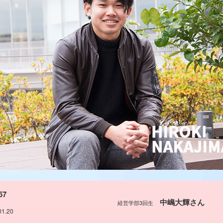
57
中嶋大輝さん
経営学部3回生
01.20