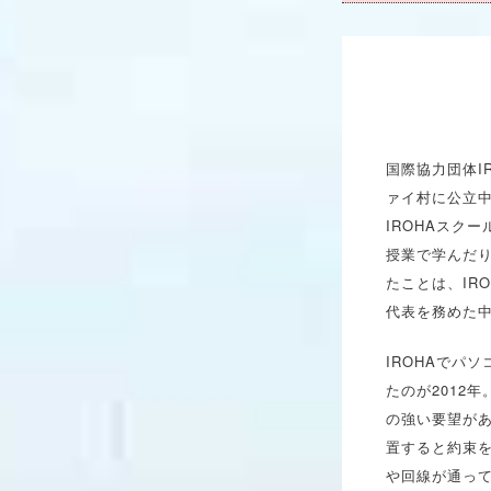
国際協力団体I
ァイ村に公立中
IROHAスク
授業で学んだり
たことは、IR
代表を務めた
IROHAでパ
たのが2012
の強い要望が
置すると約束
や回線が通っ