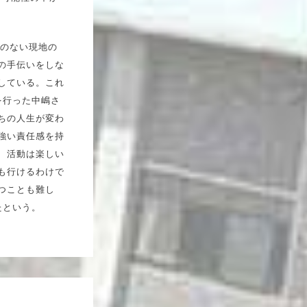
慣のない現地の
の手伝いをしな
している。これ
を行った中嶋さ
ちの人生が変わ
強い責任感を持
、活動は楽しい
も行けるわけで
つことも難し
たという。