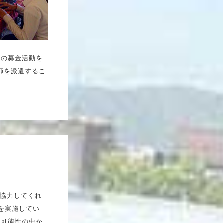
めの募金活動を
師を派遣するこ
。協力してくれ
を実施してい
の可能性の中か