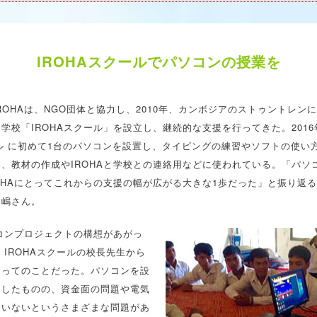
IROHAスクールでパソコンの授業を
ROHAは、NGO団体と協力し、2010年、カンボジアのストゥントレン
学校「IROHAスクール」を設立し、継続的な支援を行ってきた。2016
ール に初めて1台のパソコンを設置し、タイピングの練習やソフトの使い
、教材の作成やIROHAと学校との連絡用などに使われている。「パソ
OHAにとってこれからの支援の幅が広がる大きな1歩だった」と振り返る
中嶋さん。
ソコンプロジェクトの構想があがっ
年。IROHAスクールの校長先生から
あってのことだった。パソコンを設
をしたものの、資金面の問題や電気
ていないというさまざまな問題があ