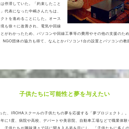
トは停滞していた。「約束したこと
い」代表になった中嶋さんたちは、
ェクトを進めることにした。オース
環境も徐々に改善され、電気や回線
ことがわかったため、パソコンや回線工事等の費用やその他の支援のた
。NGO団体の協力も得て、なんとかパソコン1台の設置とパソコンの教
子供たちに可能性と夢を与えたい
った、IROHAスクールの子供たちの夢を応援する「夢プロジェクト」
、年に1度、病院や高校、デパートや美容院、自動車工場などで職業体験
は、子供たちが興味津々で話に聞き入る姿を目にし、「子供たちに多く