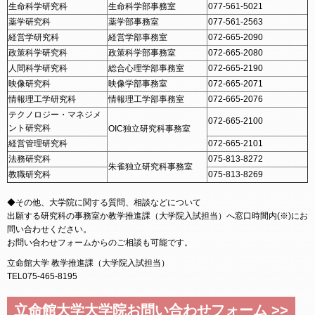
生命科学研究科
生命科学部事務室
077-561-5021
薬学研究科
薬学部事務室
077-561-2563
経営学研究科
経営学部事務室
072-665-2090
政策科学研究科
政策科学部事務室
072-665-2080
人間科学研究科
総合心理学部事務室
072-665-2190
映像研究科
映像学部事務室
072-665-2071
情報理工学研究科
情報理工学部事務室
072-665-2076
テクノロジー・マネジメ
072-665-2100
ント研究科
OIC独立研究科事務室
経営管理研究科
072-665-2101
法務研究科
075-813-8272
朱雀独立研究科事務室
教職研究科
075-813-8269
◆その他、大学院に関する質問、相談などについて
出願する研究科の事務室か教学推進課（大学院入試担当）へ窓口時間内(※)にお
問い合わせください。
お問い合わせフォームからのご相談も可能です。
立命館大学 教学推進課（大学院入試担当）
TEL075-465-8195
立命館大学大学院お問い合わせフォーム >>