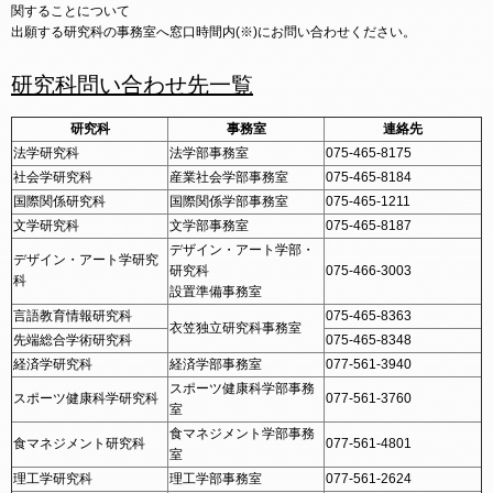
関することについて
出願する研究科の事務室へ窓口時間内(※)にお問い合わせください。
研究科問い合わせ先一覧
研究科
事務室
連絡先
法学研究科
法学部事務室
075-465-8175
社会学研究科
産業社会学部事務室
075-465-8184
国際関係研究科
国際関係学部事務室
075-465-1211
文学研究科
文学部事務室
075-465-8187
デザイン・アート学部・
デザイン・アート学研究
研究科
075-466-3003
科
設置準備事務室
言語教育情報研究科
075-465-8363
衣笠独立研究科事務室
先端総合学術研究科
075-465-8348
経済学研究科
経済学部事務室
077-561-3940
スポーツ健康科学部事務
スポーツ健康科学研究科
077-561-3760
室
食マネジメント学部事務
食マネジメント研究科
077-561-4801
室
理工学研究科
理工学部事務室
077-561-2624