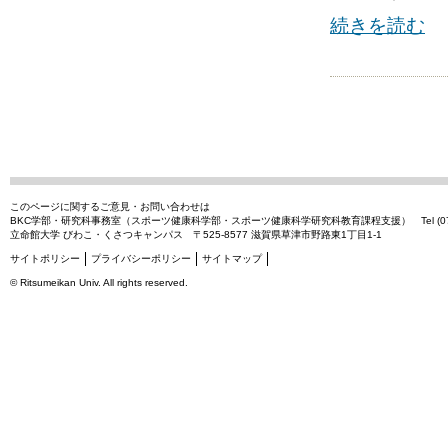
続きを読む
このページに関するご意見・お問い合わせは
BKC学部・研究科事務室（スポーツ健康科学部・スポーツ健康科学研究科教育課程支援）
Tel (0
立命館大学 びわこ・くさつキャンパス 〒525-8577 滋賀県草津市野路東1丁目1-1
サイトポリシー
プライバシーポリシー
サイトマップ
©
Ritsumeikan Univ
. All rights reserved.