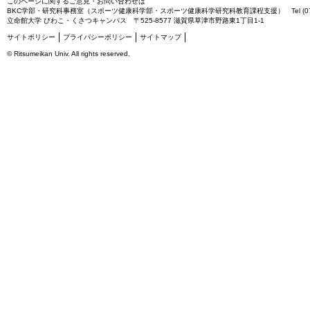
このページに関するご意見・お問い合わせは
BKC学部・研究科事務室（スポーツ健康科学部・スポーツ健康科学研究科教育課程支援）
Tel (0
立命館大学 びわこ・くさつキャンパス 〒525-8577 滋賀県草津市野路東1丁目1-1
サイトポリシー
プライバシーポリシー
サイトマップ
©
Ritsumeikan Univ
. All rights reserved.