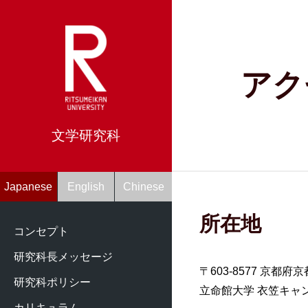
アク
文学研究科
Japanese
English
Chinese
所在地
コンセプト
研究科長メッセージ
〒603-8577 京都府
研究科ポリシー
立命館大学 衣笠キャ
カリキュラム