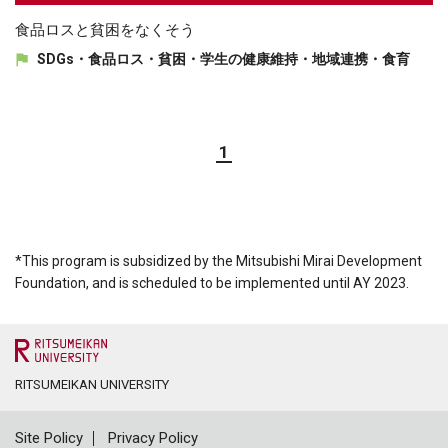
食品ロスと貧困をなくそう
SDGs・食品ロス・貧困・学生の健康維持・地域連携・食育
1
*This program is subsidized by the Mitsubishi Mirai Development
Foundation, and is scheduled to be implemented until AY 2023.
RITSUMEIKAN UNIVERSITY
Site Policy
Privacy Policy