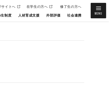
学サイトへ
在学生の方へ
修了生の方へ
MENU
修生制度
人材育成支援
外部評価
社会連携