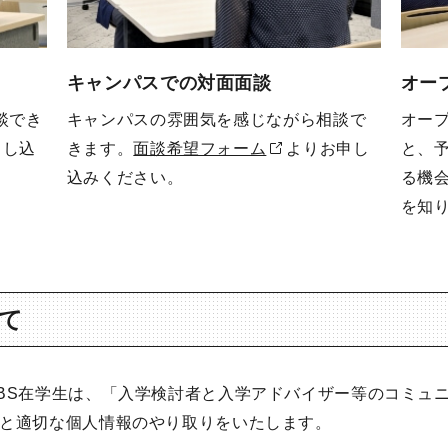
キャンパスでの対面面談
オー
談でき
キャンパスの雰囲気を感じながら相談で
オー
申し込
きます。
面談希望フォーム
よりお申し
と、
込みください。
る機
を知
て
BS在学生は、「入学検討者と入学アドバイザー等のコミュ
と適切な個人情報のやり取りをいたします。