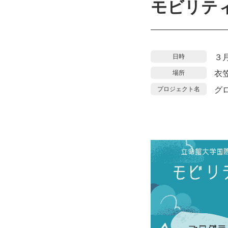
モビリテ
日時
３月
場所
衣
プロジェクト名
グロ