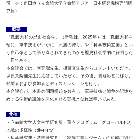
司 会：角田燎（立命館大学立命館アジア・日本研究機構専門研
究員）
概要
『戦艦大和の歴史社会学』（新曜社、2025年）は、戦艦大和を
軸に、軍事技術がいかに「民族の誇り」や「科学技術立国」とい
う自己像として語り直されてきたのかを歴史社会学的に解明した
一冊である。
本合評会では、阿部潔先生、後藤杏先生からコメントいただき、
塚原真梨佳先生に応答していただく。その後、質疑応答に移り、
登壇者および参加者とディスカッションを行う。
本合評会が、本書の問題提起を共有し、軍事技術と戦争の記憶を
めぐる学術的議論を深化させる契機となれば幸いである。
共催
・立命館大学人文科学研究所・重点プログラム「グローバル化と
地域の多様性（diversity）」
・科学研究費・基盤研究Ｂ「「家族主義レジーム」の変容に関す