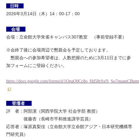
日時
2026年3月14日（木）14：00-17：00
会場
会場：立命館大学朱雀キャンパス307教室 （事前登録不要）
※会終了後に会場周辺で懇親会を予定しております。
懇親会への参加希望者は、人数把握のために3月11日までに参
加フォームにご登録ください。
https://docs.google.com/forms/d/1OpaO0Cc8o_Hd58rSxN_So7quamCBumr
登壇者
評 者：阿部潔（関西学院大学 社会学部 教授）
後藤杏（長崎市平和推進課学芸員）
応答者：塚原真梨佳（立命館大学立命館アジア・日本研究機構専
門研究員）