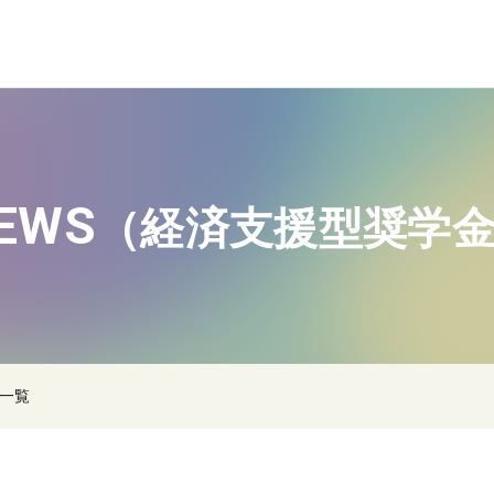
EWS
（経済支援型奨学
ス一覧