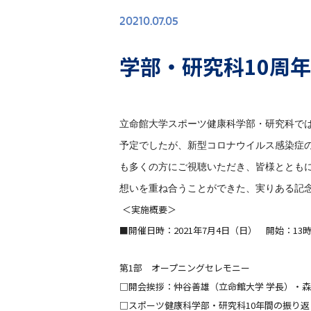
20210.07.05
学部・研究科10周
立命館大学スポーツ健康科学部・研究科で
予定でしたが、新型コロナウイルス感染症
も多くの方にご視聴いただき、皆様ととも
想いを重ね合うことができた、実りある記
＜実施概要＞
■開催日時：2021年7月4日（日） 開始：13時
第1部 オープニングセレモニー
□開会挨拶：仲谷善雄（立命館大学 学長）・森
□スポーツ健康科学部・研究科10年間の振り