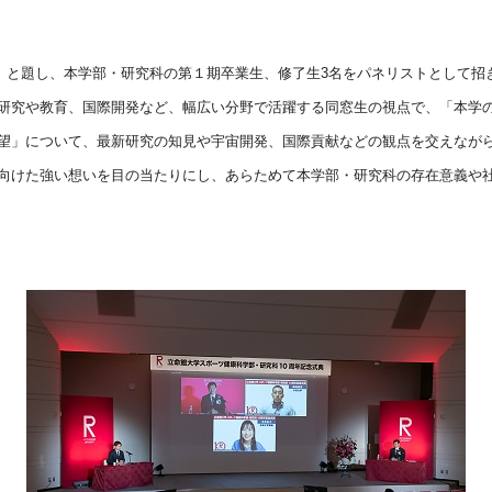
』と題し、本学部・研究科の第１期卒業生、修了生
3
名をパネリストとして招
研究や教育、国際開発など、幅広い分野で活躍する同窓生の視点で、「本学
望」について、最新研究の知見や宇宙開発、国際貢献などの観点を交えなが
向けた強い想いを目の当たりにし、あらためて本学部・研究科の存在意義や