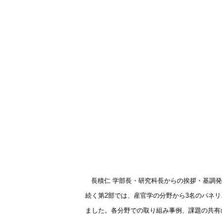
長積仁 学部長・研究科長からの
挨拶・基調発
続く第
2
部では、産官学の分野から
3
名のパネリ
ました。各分野での取り組み事例、課題の共有