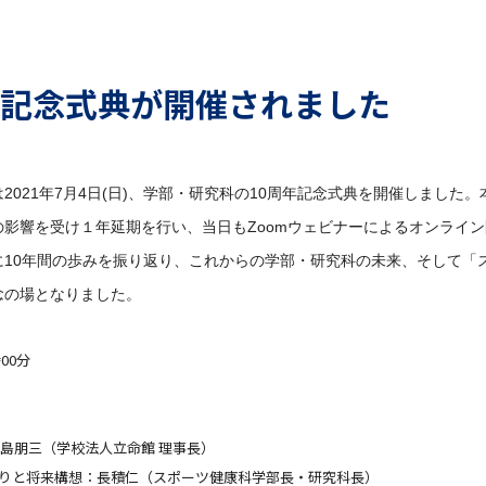
年記念式典が開催されました
は
2021
年
7
月
4
日
(
日
)
、学部・研究科の
10
周年記念式典を開催しました。
の影響を受け１年延期を行い、当日も
Zoom
ウェビナーによるオンライン
に
10
年間の歩みを振り返り、これからの学部・研究科の未来、そして「
念の場となりました。
00分
島朋三（学校法人立命館 理事長）
返りと将来構想：長積仁（スポーツ健康科学部長・研究科長）