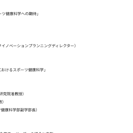
ーツ健康科学への期待」
ーフイノベーションプランニングディレクター）
）
年におけるスポーツ健康科学」
育研究院准教授）
教）
ツ健康科学部副学部長）