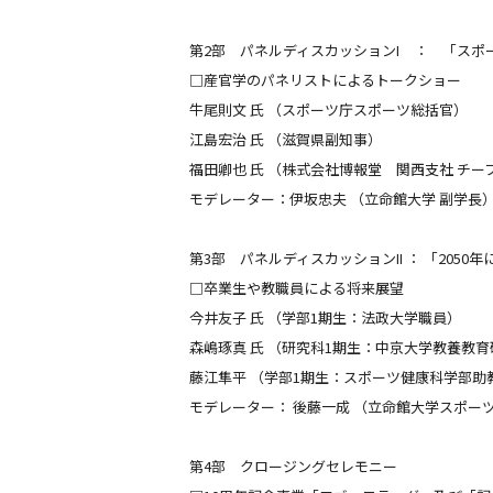
第2部 パネルディスカッションⅠ ： 「スポ
□産官学のパネリストによるトークショー
牛尾則文 氏 （スポーツ庁スポーツ総括官）
江島宏治 氏 （滋賀県副知事）
福田卿也 氏 （株式会社博報堂 関西支社 チ
モデレーター：伊坂忠夫 （立命館大学 副学長
第3部 パネルディスカッションⅡ ： 「2050
□卒業生や教職員による将来展望
今井友子 氏 （学部1期生：法政大学職員）
森嶋琢真 氏 （研究科1期生：中京大学教養教
藤江隼平 （学部1期生：スポーツ健康科学部助
モデレーター： 後藤一成 （立命館大学スポー
第4部 クロージングセレモニー