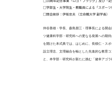
□10周年記念事業「ロゴ・フラッグ」及び「
□学部生・大学院生・教職員による「スポーツ
□閉会挨拶：伊坂忠夫 （立命館大学 副学長）
仲谷善雄・学長、森島朋三・理事長による開会
ツ健康科学部・研究科への更なる発展への期待
を開けた本式典では、はじめに、長積仁・スポ
設立理念、文理融合を軸とした先進的な教育コ
と、本学部・研究科が新たに挑む「健幸アゴラ