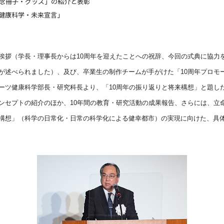
記念冊子・グッズ」の紹介と表彰
健康科学・未来宣言」
挨拶（学長・理事長からは
10
周年を迎えたことへの祝辞、今回の式典に協力
が述べられました）、及び、卒業生の制作チームが手がけた「
10
周年プロモ
ーツ健康科学部長・研究科長より、「
10
周年の振り返りと将来構想」と題し
ンセプトの紹介のほか、
10
年間の教育・研究活動の成果報告、さらには、立
構想」（科学の日常化・日常の科学化による健幸都市）の実現に向けた、具