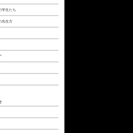
の学生たち
の先生方
ア
e