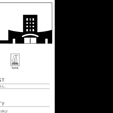
ST
せん。
ry
の学び