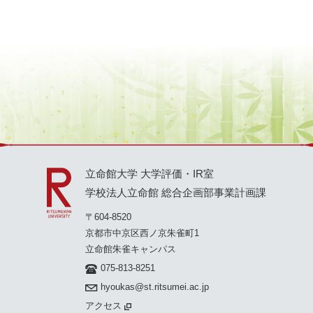
立命館大学 大学評価・IR室
学校法人立命館 総合企画部事業計画課
〒604-8520
京都市中京区西ノ京朱雀町1
立命館朱雀キャンパス
075-813-8251
hyoukas@st.ritsumei.ac.jp
アクセス