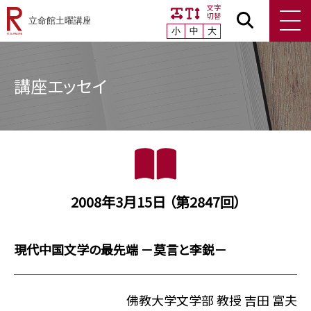
文字
切替
小
中
大
講座エッセイ
2008年3月15日 （第2847回）
現代中国文学の最先端 －莫言と李鋭－
佛教大学文学部 教授 吉田 富夫