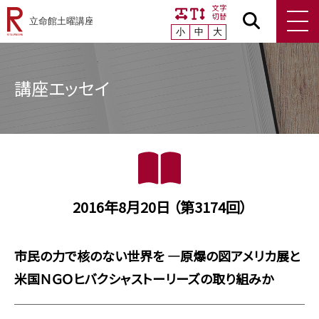
文字
切替
小
中
大
講座エッセイ
2016年8月20日 （第3174回）
市民の力で核のない世界を ―原爆の図アメリカ展と
米国ＮＧＯヒバクシャストーリーズの取り組みか