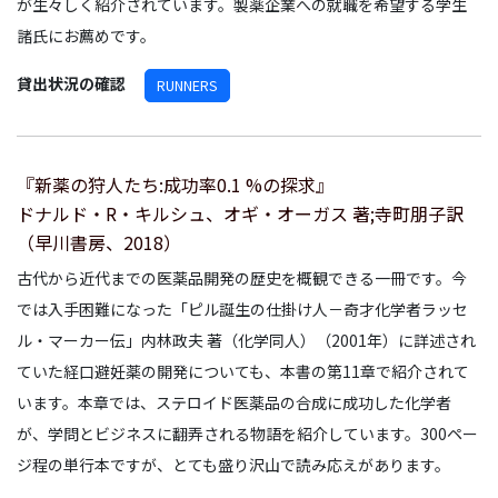
が生々しく紹介されています。製薬企業への就職を希望する学生
諸氏にお薦めです。
貸出状況の確認
RUNNERS
『新薬の狩人たち:成功率0.1 %の探求』
ドナルド・R・キルシュ、オギ・オーガス 著;寺町朋子訳
（早川書房、2018）
古代から近代までの医薬品開発の歴史を概観できる一冊です。今
では入手困難になった「ピル誕生の仕掛け人－奇才化学者ラッセ
ル・マーカー伝」内林政夫 著（化学同人）（2001年）に詳述され
ていた経口避妊薬の開発についても、本書の第11章で紹介されて
います。本章では、ステロイド医薬品の合成に成功した化学者
が、学問とビジネスに翻弄される物語を紹介しています。300ペー
ジ程の単行本ですが、とても盛り沢山で読み応えがあります。