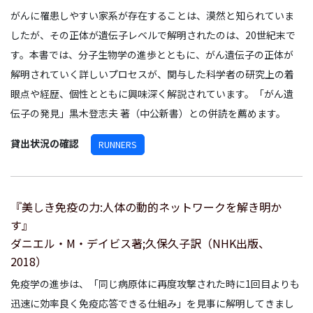
がんに罹患しやすい家系が存在することは、漠然と知られていま
したが、その正体が遺伝子レベルで解明されたのは、20世紀末で
す。本書では、分子生物学の進歩とともに、がん遺伝子の正体が
解明されていく詳しいプロセスが、関与した科学者の研究上の着
眼点や経歴、個性とともに興味深く解説されています。「がん遺
伝子の発見」黒木登志夫 著（中公新書）との併読を薦めます。
貸出状況の確認
RUNNERS
『美しき免疫の力:人体の動的ネットワークを解き明か
す』
ダニエル・M・デイビス著;久保久子訳（NHK出版、
2018）
免疫学の進歩は、「同じ病原体に再度攻撃された時に1回目よりも
迅速に効率良く免疫応答できる仕組み」を見事に解明してきまし