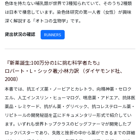
色体を持たない哺乳類が世界で3種知られていて、そのうち2種類
は日本で棲息しています。染色体研究の第一人者（女性）が興味
深く解説する「オトコの生物学」です。
貸出状況の確認
RUNNERS
『新薬誕生:100万分の1に挑む科学者たち』
ロバート・L・シック著;小林力訳 （ダイヤモンド社、
2008）
本書では、抗エイズ薬・ノービアとカレトラ、向精神薬・セロク
エル、人工インスリン・ヒューマログ、喘息薬・アドエア、抗体医
薬品・レミケード、抗がん薬・グリベック、抗コレステロール薬・
リピトールの開発秘話を正にドキュメンタリー形式で紹介してい
ます。いずれも世界トップクラスのビッグファーマが開発したブ
ロックバスターであり、失敗と挫折の中から薬ができるまでの詳細