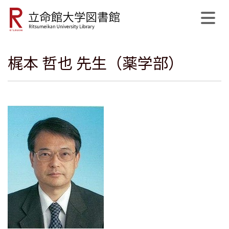
梶本 哲也 先生（薬学部）
公式SNS
開館日程
MyLibrary
English
サイト内検索