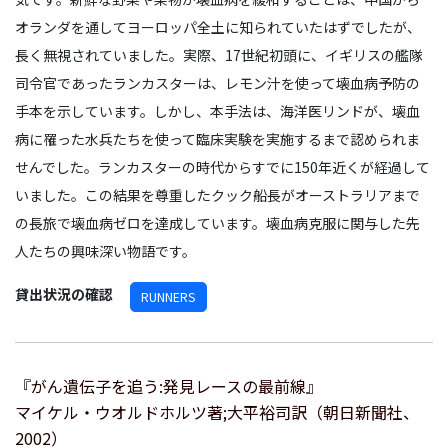
オランダを通してヨーロッパ全土に知られていたはずでしたが、
長く無視されていました。実際、17世紀初頭に、イギリスの艦隊
司令官であったランカスターは、レモン汁を使って壊血病予防の
手本を示しています。しかし、本手法は、海洋医リンドが、壊血
病に罹った水兵たちを使って臨床実験を実施するまで認められま
せんでした。ランカスターの時代からすでに150年近くが経過して
いました。この結果を尊重したクック船長がオーストラリアまで
の長旅で壊血病ゼロを達成しています。壊血病克服に関与した先
人たちの興味深い物語です。
貸出状況の確認
RUNNERS
『がん遺伝子を追う:発見レースの最前線』
マイケル・ウオルドホルツ著;大平裕司訳（朝日新聞社、
2002）