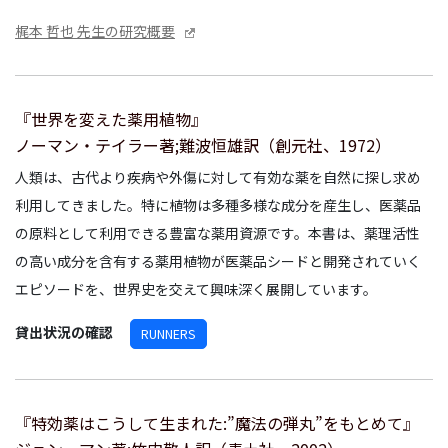
梶本 哲也 先生の研究概要
『世界を変えた薬用植物』
ノーマン・テイラー著;難波恒雄訳（創元社、1972）
人類は、古代より疾病や外傷に対して有効な薬を自然に探し求め
利用してきました。特に植物は多種多様な成分を産生し、医薬品
の原料として利用できる豊富な薬用資源です。本書は、薬理活性
の高い成分を含有する薬用植物が医薬品シードと開発されていく
エピソードを、世界史を交えて興味深く展開しています。
貸出状況の確認
RUNNERS
『特効薬はこうして生まれた:”魔法の弾丸”をもとめて』