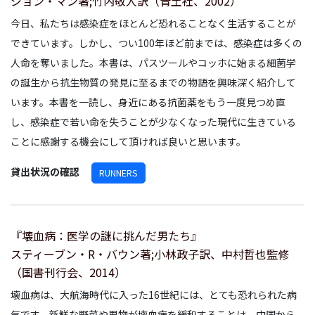
ジョン・マン著;竹内敬人訳（青土社、2002）
今日、私たちは感染症をほとんど恐れることなく生活することが
できています。しかし、つい100年ほど前までは、感染症は多くの
人命を奪いました。本書は、パスツールやコッホに始まる細菌学
の誕生から抗生物質の発見に至るまでの物語を興味深く紹介して
います。本書を一読し、身近にある抗菌薬をもう一度見つめ直
し、感染症で若い命を失うことが少なくなった現代に生きている
ことに感謝する機会にして頂ければ良いと思います。
貸出状況の確認
RUNNERS
『壊血病：医学の謎に挑んだ男たち』
スティーブン・R・バウン著;小林政子訳、中村哲也監修
（国書刊行会、2014）
壊血病は、大航海時代に入った16世紀には、とても恐れられた病
気です。新鮮な野菜や果物が壊血病を緩和することは、中国から