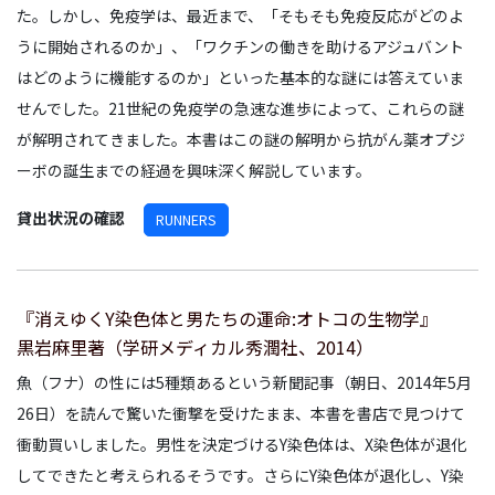
た。しかし、免疫学は、最近まで、「そもそも免疫反応がどのよ
うに開始されるのか」、「ワクチンの働きを助けるアジュバント
はどのように機能するのか」といった基本的な謎には答えていま
せんでした。21世紀の免疫学の急速な進歩によって、これらの謎
が解明されてきました。本書はこの謎の解明から抗がん薬オプジ
ーボの誕生までの経過を興味深く解説しています。
貸出状況の確認
RUNNERS
『消えゆくY染色体と男たちの運命:オトコの生物学』
黒岩麻里著（学研メディカル秀潤社、2014）
魚（フナ）の性には5種類あるという新聞記事（朝日、2014年5月
26日）を読んで驚いた衝撃を受けたまま、本書を書店で見つけて
衝動買いしました。男性を決定づけるY染色体は、X染色体が退化
してできたと考えられるそうです。さらにY染色体が退化し、Y染