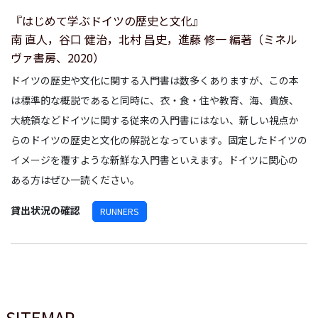
『はじめて学ぶドイツの歴史と文化』
南 直人，谷口 健治，北村 昌史，進藤 修一 編著（ミネル
ヴァ書房、2020）
ドイツの歴史や文化に関する入門書は数多くありますが、この本
は標準的な概説であると同時に、衣・食・住や教育、海、貴族、
大統領などドイツに関する従来の入門書にはない、新しい視点か
らのドイツの歴史と文化の解説となっています。固定したドイツの
イメージを覆すような新鮮な入門書といえます。ドイツに関心の
ある方はぜひ一読ください。
貸出状況の確認
RUNNERS
SITEMAP