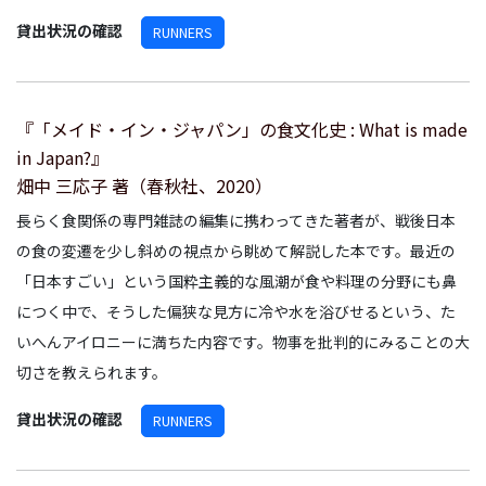
貸出状況の確認
RUNNERS
『「メイド・イン・ジャパン」の食文化史 : What is made
in Japan?』
畑中 三応子 著（春秋社、2020）
長らく食関係の専門雑誌の編集に携わってきた著者が、戦後日本
の食の変遷を少し斜めの視点から眺めて解説した本です。最近の
「日本すごい」という国粋主義的な風潮が食や料理の分野にも鼻
につく中で、そうした偏狭な見方に冷や水を浴びせるという、た
いへんアイロニーに満ちた内容です。物事を批判的にみることの大
切さを教えられます。
貸出状況の確認
RUNNERS