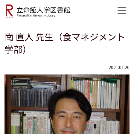
南 直人 先生（食マネジメント
公式SNS
開館日程
MyLibrary
English
サイト内検索
学部）
2021.01.20