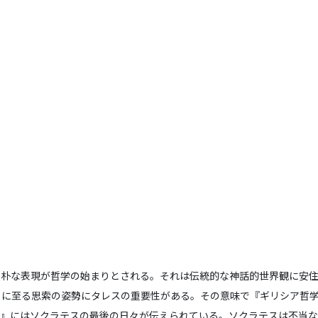
素朴な表現が哲学の始まりとされる。それは伝統的な神話的世界観に安
こに至る思索の姿勢にタレスの重要性がある。その意味で『ギリシア哲
明』にはソクラテスの最後の日々が伝えられている。ソクラテスは不当