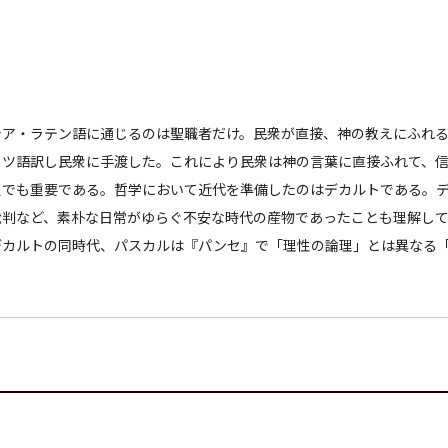
シア・ラテン語に通じるのは聖職者だけ。民衆が直接、神の教えにふれ
イツ語訳し民衆に手渡した。これにより民衆は神の言葉に直接ふれて、
も重要である。哲学において近代を準備したのはデカルトである。デカル
裁判など、素朴な日常がゆらぐ不安な時代の産物であったことも理解し
デカルトの同時代、パスカルは『パンセ』で「理性の論理」とは異なる