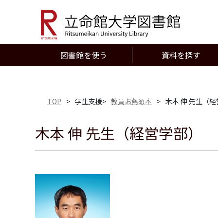
図書館を使う
資料を探す
TOP
>
学生支援>
教員お薦め本
>
木本 伸 先生（
木本 伸 先生（経営学部）