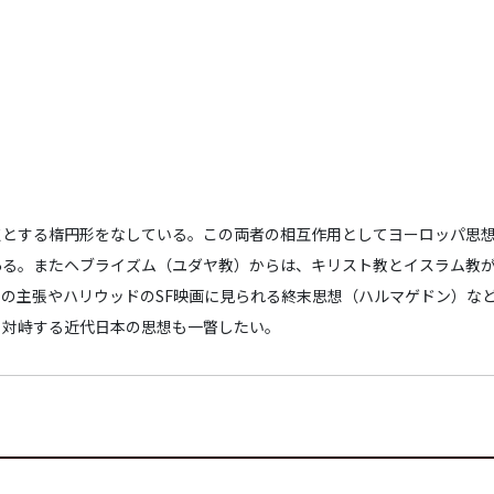
点とする楕円形をなしている。この両者の相互作用としてヨーロッパ思
ある。またヘブライズム（ユダヤ教）からは、キリスト教とイスラム教
の主張やハリウッドのSF映画に見られる終末思想（ハルマゲドン）な
と対峙する近代日本の思想も一瞥したい。