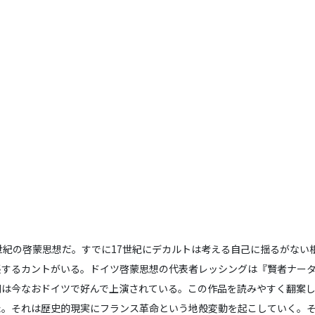
紀の啓蒙思想だ。すでに17世紀にデカルトは考える自己に揺るがない根拠
張するカントがいる。ドイツ啓蒙思想の代表者レッシングは『賢者ナー
劇は今なおドイツで好んで上演されている。この作品を読みやすく翻案
た。それは歴史的現実にフランス革命という地殻変動を起こしていく。