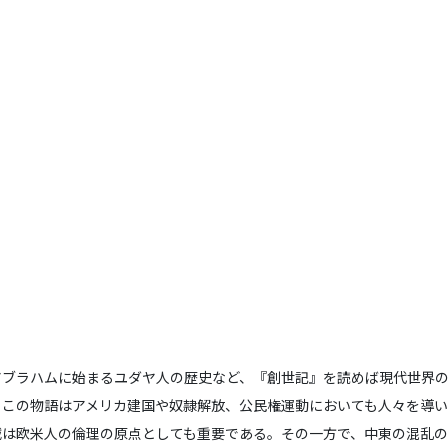
アブラハムに始まるユダヤ人の歴史など、『創世記』を読めば現代世界
。この物語はアメリカ建国や奴隷解放、公民権運動においても人々を導い
誡は欧米人の倫理の原点としても重要である。その一方で、中東の混乱