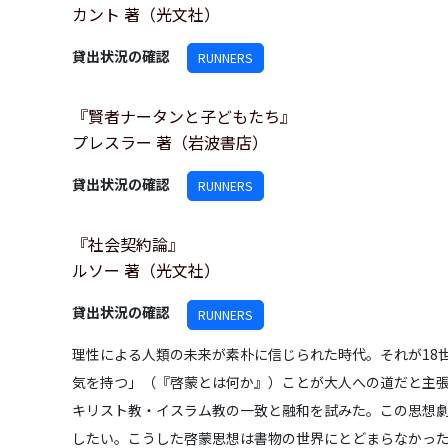
カント 著（光文社）
貸出状況の確認
RUNNERS
『賢者ナータンと子どもたち』
プレスラー 著（岩波書店）
貸出状況の確認
RUNNERS
『社会契約論』
ルソー 著（光文社）
貸出状況の確認
RUNNERS
理性による人類の未来が素朴に信じられた時代。それが18世
気を持つ」（『啓蒙とは何か』）ことが大人への道だと主
キリスト教・イスラム教の一致と融和を試みた。この思想
したい。こうした啓蒙思想は書物の世界にとどまらなかっ