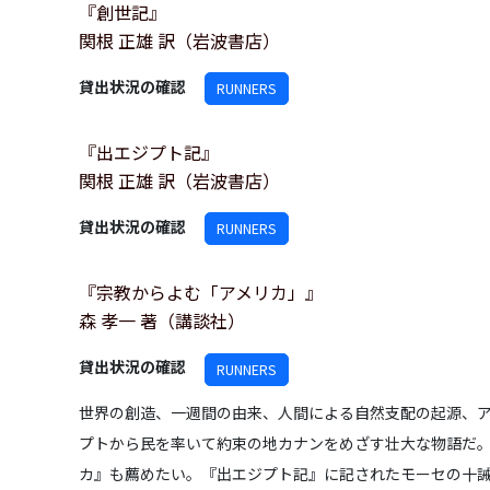
『創世記』
関根 正雄 訳（岩波書店）
貸出状況の確認
RUNNERS
『出エジプト記』
関根 正雄 訳（岩波書店）
貸出状況の確認
RUNNERS
『宗教からよむ「アメリカ」』
森 孝一 著（講談社）
貸出状況の確認
RUNNERS
世界の創造、一週間の由来、人間による自然支配の起源、
プトから民を率いて約束の地カナンをめざす壮大な物語だ
カ』も薦めたい。『出エジプト記』に記されたモーセの十