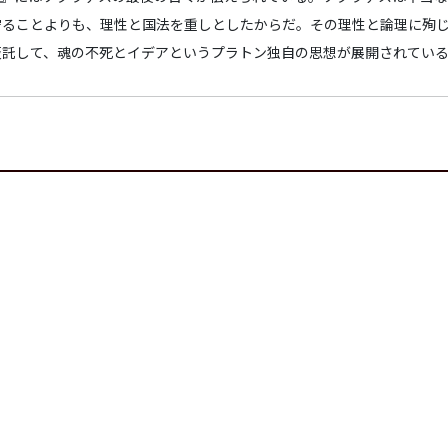
守ることよりも、理性と国法を重しとしたからだ。その理性と論理に殉
仮託して、魂の不死とイデアというプラトン独自の思想が展開されてい