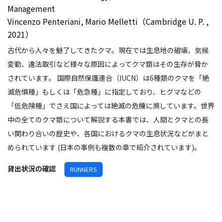
Management
Vincenzo Penteriani, Mario Melletti（Cambridge U. P. ,
2021）
古代から人々を魅了してきたクマ。現在では生息地の破壊、気候
変動、違法取引など様々な原因によってクマ類はその生存が脅か
されています。 国際自然保護連合（IUCN）は6種類のクマを「絶
滅危惧種」もしくは「危急種」に指定しており、ヒグマなどの
「低危険種」でさえ国によっては絶滅の危機に瀕しています。世界
中の全てのクマ類について解説する本書では、人間とクマとの長
い関わり合いの歴史や、各国におけるクマの生息状況などがまと
められています (日本の事例も複数の章で紹介されています)。
貸出状況の確認
RUNNERS