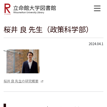
桜井 良 先生（政策科学部）
公式SNS
開館日程
MyLibrary
English
サイト内検索
2024.04.1
桜井 良 先生の研究概要