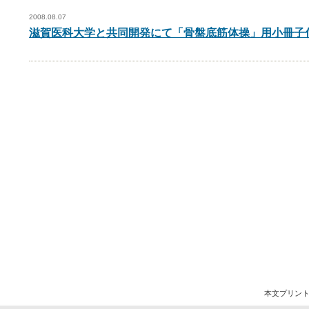
2008.08.07
滋賀医科大学と共同開発にて「骨盤底筋体操」用小冊子
本文プリン