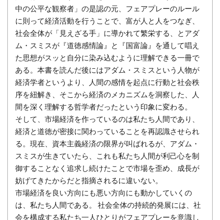
中の公平な観察者」の是認の元、フェアプレーのルール
に則って経済活動を行うことで、富が人と人をつなぎ、
社会全体が「見えざる手」に導かれて繁栄する、とアダ
ム・スミスが『道徳感情論』と『国富論』を通して唱え
た思想がスッと自分に染み込むように理解できる一冊で
ある。本書を読んだ後にはアダム・スミスという人物が
経済学者というより、人間の感情を起点に行動と社会秩
序を紐解き、そこから経済のメカニズムを洞察した、人
間を深く理解する哲学者だったという印象に変わる。
そして、市場経済を作っているのは私たち人間であり、
経済と道徳が密接に関わっていることを再認識させられ
る。現在、資本主義経済の限界が叫ばれるが、アダム・
スミスが生きていたら、これも私たち人間が利己心を制
御することなく追求し続けたことで市場を歪め、成長が
妨げてきたからだと指摘されるに違いない。
市場経済を良い方向にも悪い方向にも動かしていくの
は、私たち人間である。 社会全体の持続的発展には、社
会を構成する私たち一人ひとりがフェアプレーを意識し