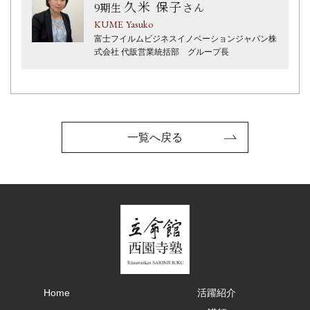
久米 保子
9期⽣
さん
KUME Yasuko
富士フイルムビジネスイノベーションジャパン株
式会社 代販営業統括部 グループ長
一覧へ戻る
Home
活躍紹介